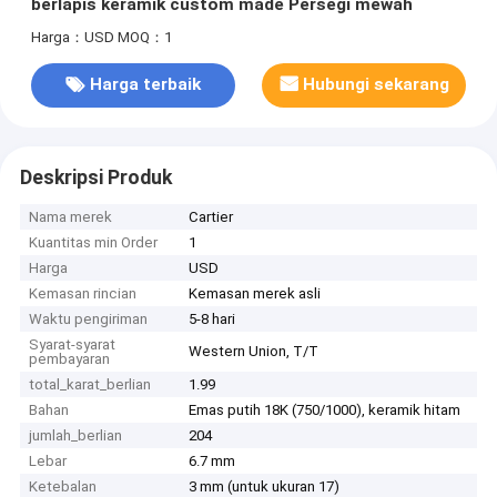
berlapis keramik custom made Persegi mewah
Harga：USD
MOQ：1
Harga terbaik
Hubungi sekarang
Deskripsi Produk
Nama merek
Cartier
Kuantitas min Order
1
Harga
USD
Kemasan rincian
Kemasan merek asli
Waktu pengiriman
5-8 hari
Syarat-syarat
Western Union, T/T
pembayaran
total_karat_berlian
1.99
Bahan
Emas putih 18K (750/1000), keramik hitam
jumlah_berlian
204
Lebar
6.7 mm
Ketebalan
3 mm (untuk ukuran 17)