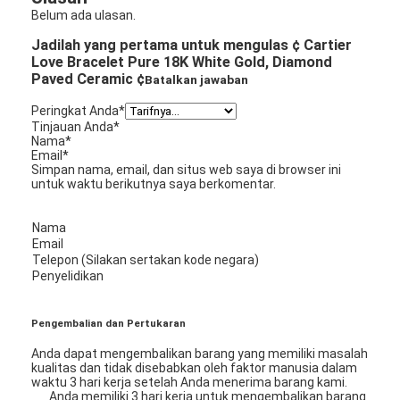
Belum ada ulasan.
Jadilah yang pertama untuk mengulas ¢ Cartier
Love Bracelet Pure 18K White Gold, Diamond
Paved Ceramic ¢
Batalkan jawaban
Peringkat Anda
*
Tinjauan Anda
*
Nama
*
Email
*
Simpan nama, email, dan situs web saya di browser ini
untuk waktu berikutnya saya berkomentar.
Nama
Email
Telepon (Silakan sertakan kode negara)
Penyelidikan
Pengembalian dan Pertukaran
Anda dapat mengembalikan barang yang memiliki masalah
kualitas dan tidak disebabkan oleh faktor manusia dalam
waktu 3 hari kerja setelah Anda menerima barang kami.
Anda memiliki 3 hari kerja untuk mengembalikan barang