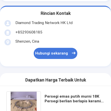
Tentang Kami
Rincian Kontak
Tur Pabrik
Diamond Trading Network HK Ltd
Kontrol Kualitas
+85293608185
Berita
Shenzen, Cina
Kasus-kasus
Hubungi sekarang
blog
Minta Kutipan
Dapatkan Harga Terbaik Untuk
Aksesoris emas 18k
Persegi emas putih murni 18K
Persegi berlian berlapis keramik
Kalung Emas 18K
custom made Persegi mewah