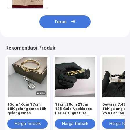
Earrings Emas 18K
Cincin Emas 18K
Terus
Gelang Emas 18K
Perhiasan Emas 18K
Rekomendasi Produk
Van Cleef Arpels
Cartier Kustom
15cm 16cm 17cm
19cm 20cm 21cm
Dewasa 7.48I
18K gelang emas 18k
18K Gold Necklaces
18K gelang em
gelang emas
PerléE Signature
VVS Berlian 18
Bracelet, Model
Emas Bangles 
Sedeng
karat Berlian 
Harga terbaik
Harga terbaik
Harga terb