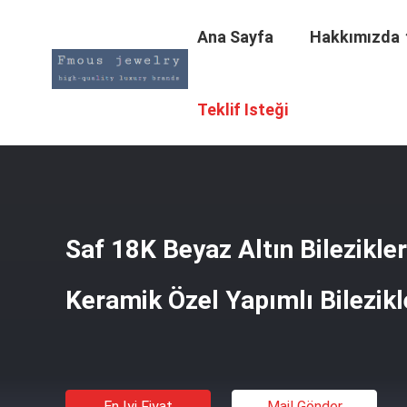
Ana Sayfa
Hakkımızda
Ana Sayfa
/
Ürünler
/
18K Altın Bilezikler
/
Saf 18K Beyaz A
Teklif Isteği
Saf 18K Beyaz Altın Bilezikle
Keramik Özel Yapımlı Bilezikl
En Iyi Fiyat
Mail Gönder