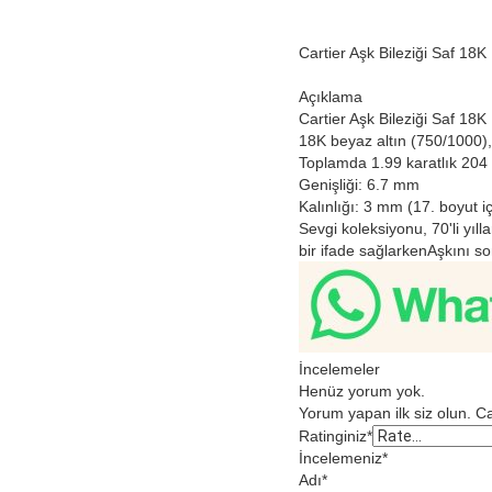
Cartier Aşk Bileziği Saf 18
Açıklama
Cartier Aşk Bileziği Saf 18K
18K beyaz altın (750/1000),
Toplamda 1.99 karatlık 204 b
Genişliği: 6.7 mm
Kalınlığı: 3 mm (17. boyut iç
Sevgi koleksiyonu, 70'li yı
bir ifade sağlarkenAşkını so
İncelemeler
Henüz yorum yok.
Yorum yapan ilk siz olun. Ca
Ratinginiz
*
İncelemeniz
*
Adı
*