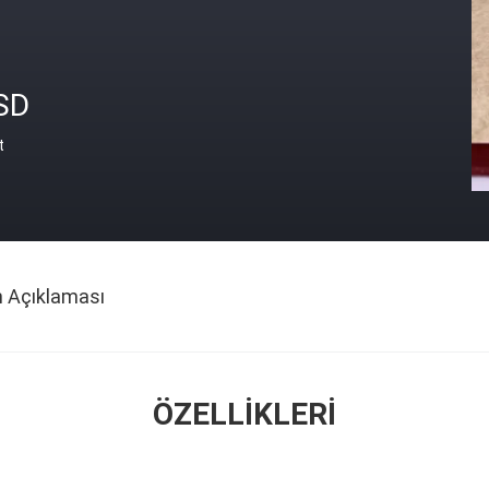
SD
t
n Açıklaması
ÖZELLIKLERI