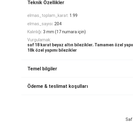
Teknik Özellikler
elmas_toplam_karat:
1.99
elmas_sayısı:
204
Kalınlığı:
3 mm (17 numara için)
Vurgulamak:
,
saf 18 karat beyaz altın bilezikler
Tamamen özel yapım
18k özel yapımı bilezikler
Temel bilgiler
Ödeme & teslimat koşulları
Saf 