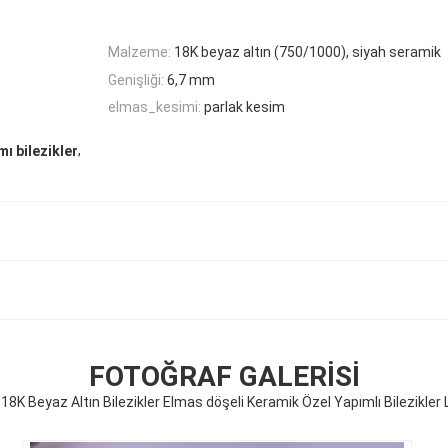
Malzeme:
18K beyaz altın (750/1000), siyah seramik
Genişliği:
6,7 mm
elmas_kesimi:
parlak kesim
,
ı bilezikler
FOTOĞRAF GALERISI
18K Beyaz Altın Bilezikler Elmas döşeli Keramik Özel Yapımlı Bilezikler