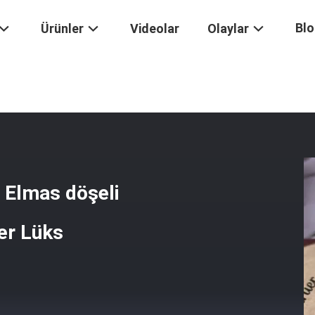
Bl
Ürünler
Videolar
Olaylar
ltın Bilezikler Elmas Döşeli Keramik Özel Yapımlı Bilezikler Lüks
r Elmas döşeli
er Lüks