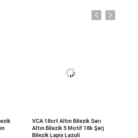
lezik
VCA 18crt Altın Bilezik Sarı
Sarı 
ın
Altın Bilezik 5 Motif 18k Şarj
Bile
Bilezik Lapis Lazuli
Arı S