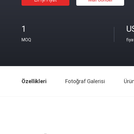
1
U
MOQ
fiya
Özellikleri
Fotoğraf Galerisi
Ürü