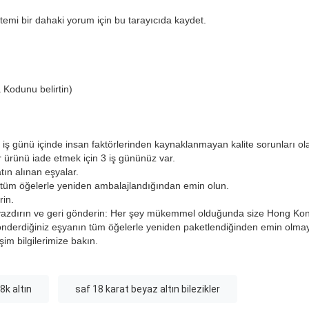
temi bir dahaki yorum için bu tarayıcıda kaydet.
 Kodunu belirtin)
 iş günü içinde insan faktörlerinden kaynaklanmayan kalite sorunları olan
ir ürünü iade etmek için 3 iş gününüz var.
ın alınan eşyalar.
n tüm öğelerle yeniden ambalajlandığından emin olun.
rin.
yazdırın ve geri gönderin: Her şey mükemmel olduğunda size Hong Kon
önderdiğiniz eşyanın tüm öğelerle yeniden paketlendiğinden emin olma
işim bilgilerimize bakın.
18k altın
saf 18 karat beyaz altın bilezikler