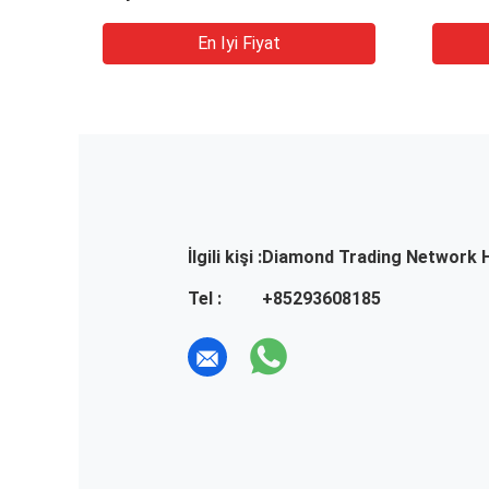
Bayanlar İçin
En Iyi Fiyat
İlgili kişi :
Diamond Trading Network 
Tel :
+85293608185