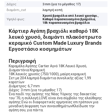
Δάχος
3 mm (για το μέγεθος 17)
διαμάντι_cut
λαμπρή κοπή
,
Χρυσά βραχιόλια από λευκό χρυσάφι.
Υψηλό φως:
,
Καθαρά παρασκευασμένα βραχιόλια
18k παρασκευασμένα βραχιόλια
Κάρτιερ Αγάπη βραχιόλι καθαρό 18K
λευκό χρυσό, διαμάντι πλακόστρωτο
κεραμικό Custom Made Luxury Brands
Εργοστάσιο κοσμημάτων
Περιγραφή
Καραμέλα Αγάπης Cartier Αγνό 18K Λευκό Χρυσό,
Διαμαντένια Κηραμική
18K λευκός χρυσός (750/1000), μαύρη κεραμική
Σετ με 204 λαμπρά διαμάντια συνολικής αξίας 1,99
καρατίων
Διάμετρος: 6,7 mm
Δάχος: 3 mm (για το μέγεθος 17)
Ένα παιδί της αγάπης της Νέας Υόρκης της δεκαετίας
του '70, η συλλογή LOVE είναι ένα σύμβολο της ελεύθερης
αγάπης.Ενώ οι διαφορετικές ερμηνείες επιτρέπουν μια
μοναδική έκφραση των συναισθημάτωνΚλείδωσε την
αγάπη σου, για πάντα.