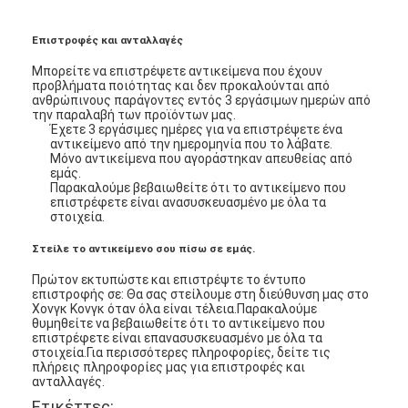
Επιστροφές και ανταλλαγές
Μπορείτε να επιστρέψετε αντικείμενα που έχουν
προβλήματα ποιότητας και δεν προκαλούνται από
ανθρώπινους παράγοντες εντός 3 εργάσιμων ημερών από
την παραλαβή των προϊόντων μας.
Έχετε 3 εργάσιμες ημέρες για να επιστρέψετε ένα
αντικείμενο από την ημερομηνία που το λάβατε.
Μόνο αντικείμενα που αγοράστηκαν απευθείας από
εμάς.
Παρακαλούμε βεβαιωθείτε ότι το αντικείμενο που
επιστρέφετε είναι ανασυσκευασμένο με όλα τα
στοιχεία.
Στείλε το αντικείμενο σου πίσω σε εμάς.
Πρώτον εκτυπώστε και επιστρέψτε το έντυπο
επιστροφής σε: Θα σας στείλουμε στη διεύθυνση μας στο
Σπίτι
Χονγκ Κονγκ όταν όλα είναι τέλεια.Παρακαλούμε
θυμηθείτε να βεβαιωθείτε ότι το αντικείμενο που
επιστρέφετε είναι επανασυσκευασμένο με όλα τα
Προϊόντα
στοιχεία.
Για περισσότερες πληροφορίες, δείτε τις
πλήρεις πληροφορίες μας για επιστροφές και
ανταλλαγές.
Βίντεο
Ετικέττες: