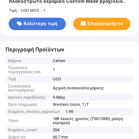
πλακόστρωτο κεραμικό Custom Made βραχιόλια
πολυτελή
Τιμή：USD
MOQ：1
Καλύτερη τιμή
Επικοινωνήστε
Περιγραφή Προϊόντων
Μάρκα
Cartier
Ποσότητα
1
παραγγελίας min
Τιμή
USD
Συσκευασία
Αρχική συσκευασία μάρκας
λεπτομέρειες
Χρόνος παράδοσης
5-8day
Όροι πληρωμής
Western Union, T/T
διαμάντι_σύνολο_καρατίων
1.99
18K λευκός χρυσός (750/1000), μαύρη
Υλικό
κεραμική
διαμάντι_count
204
Διάμετρο
60,7 mm