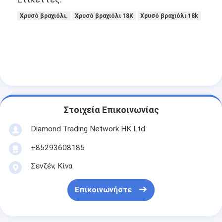
Σχετικά με εμάς
Χρυσό βραχιόλι.
Χρυσό βραχιόλι 18K
Χρυσό βραχιόλι 18k
περιοδεία στο εργοστάσιο
Έλεγχος ποιότητας
Ειδήσεις
Υποθέσεις
Στοιχεία Επικοινωνίας
Μπλογκ
Diamond Trading Network HK Ltd
Ζητήστε μια προσφορά
+85293608185
Σενζέν, Κίνα
Χρυσό 18k
Επικοινωνήστε
Χρυσά κολιέ 18K