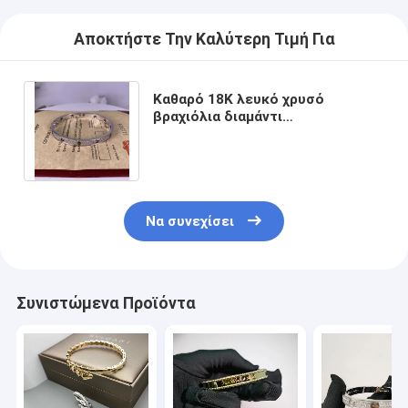
Ακουστικά 18K χρυσού
Αποκτήστε Την Καλύτερη Τιμή Για
Χρυσά δαχτυλίδια 18k
Χρυσά βραχιόλια 18K
Καθαρό 18K λευκό χρυσό
βραχιόλια διαμάντι
18K χρυσό κόσμημα
πλακόστρωτο κεραμικό Custom
Made βραχιόλια πολυτελή
Βαν Κλιφ Άρπελς
Συνήθεια πιό cartier
Να συνεχίσει
Συνιστώμενα Προϊόντα