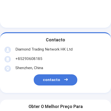
Sobre nós
Visita à fábrica
Controle de qualidade
Notícias
Contacto
Casos
Diamond Trading Network HK Ltd
+85293608185
Blogue
Shenzhen, China
Solicite um orçamento
contacto
Acessórios de ouro 18k
Colares de ouro de 18K
Obter O Melhor Preço Para