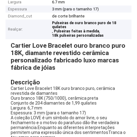
Largura
6.7 mm
Espessura
3 mm (para o tamanho 17)
Diamond_cut
de corte brilhante
Pulseiras de ouro branco puro de 18
quilates
Realçar:
,
,
Pulseiras feitas à medida
18k pulseiras personalizadas
Cartier Love Bracelet ouro branco puro
18K, diamante revestido cerâmica
personalizado fabricado luxo marcas
fábrica de jóias
Descrição
Cartier Love Bracelet 18K ouro branco puro, cerâmica
revestida de diamantes
Ouro branco 18K (750/1000), cerâmica preta
Conjunto de 204 diamantes de 1,99 quilates
Largura: 6,7 mm
Espessura: 3 mm (para o tamanho 17)
A coleção LOVE é um símbolo do amor livre, o seu
fechamento e o motivo do parafuso dão-lhe verdadeira
permanência.Enquanto as diferentes interpretações
permitem uma expressão única dos sentimentosTranca o