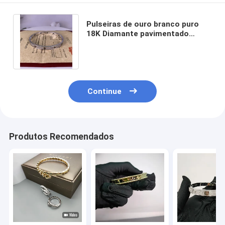
Brincos de ouro de 18K
Pulseiras de ouro branco puro
Anéis de ouro de 18 quilates
18K Diamante pavimentado
Cerâmica personalizada
Pulseiras de ouro 18K
Pulseiras de luxo
joia do ouro 18K
Continue
Van Cleef Arpels
Costume mais cartier
Produtos Recomendados