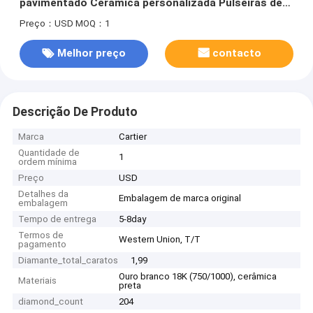
pavimentado Cerâmica personalizada Pulseiras de
luxo
Preço：USD
MOQ：1
Melhor preço
contacto
Descrição De Produto
Marca
Cartier
Quantidade de
1
ordem mínima
Preço
USD
Detalhes da
Embalagem de marca original
embalagem
Tempo de entrega
5-8day
Termos de
Western Union, T/T
pagamento
Diamante_total_caratos
1,99
Ouro branco 18K (750/1000), cerâmica
Materiais
preta
diamond_count
204