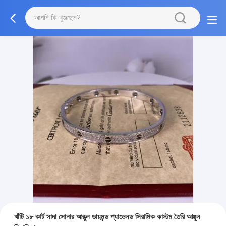
খাঁটি ১৮ কার্ট সাদা সোনার আঙুল ডায়মন্ড প্যাভেলড সিরামিক কাস্টম তৈরি আঙুল