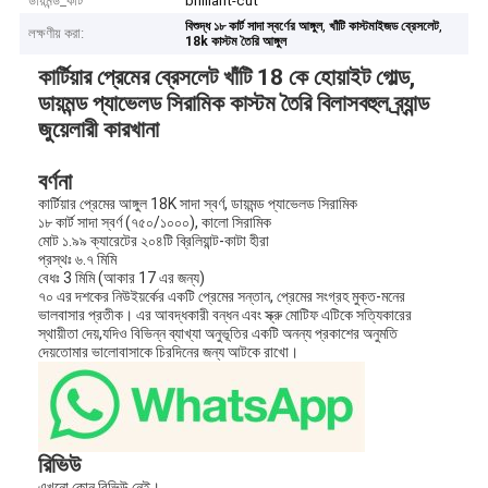
ডায়মন্ড_কাট
brilliant-cut
,
,
বিশুদ্ধ ১৮ কার্ট সাদা স্বর্ণের আঙ্গুল
খাঁটি কাস্টমাইজড ব্রেসলেট
লক্ষণীয় করা:
18k কাস্টম তৈরি আঙ্গুল
কার্টিয়ার প্রেমের ব্রেসলেট খাঁটি 18 কে হোয়াইট গোল্ড,
ডায়মন্ড প্যাভেলড সিরামিক কাস্টম তৈরি বিলাসবহুল ব্র্যান্ড
জুয়েলারী কারখানা
বর্ণনা
কার্টিয়ার প্রেমের আঙ্গুল 18K সাদা স্বর্ণ, ডায়মন্ড প্যাভেলড সিরামিক
১৮ কার্ট সাদা স্বর্ণ (৭৫০/১০০০), কালো সিরামিক
মোট ১.৯৯ ক্যারেটের ২০৪টি ব্রিলিয়ান্ট-কাটা হীরা
প্রস্থঃ ৬.৭ মিমি
বেধঃ 3 মিমি (আকার 17 এর জন্য)
৭০ এর দশকের নিউইয়র্কের একটি প্রেমের সন্তান, প্রেমের সংগ্রহ মুক্ত-মনের
ভালবাসার প্রতীক। এর আবদ্ধকারী বন্ধন এবং স্ক্রু মোটিফ এটিকে সত্যিকারের
স্থায়ীতা দেয়,যদিও বিভিন্ন ব্যাখ্যা অনুভূতির একটি অনন্য প্রকাশের অনুমতি
দেয়তোমার ভালোবাসাকে চিরদিনের জন্য আটকে রাখো।
রিভিউ
এখনো কোন রিভিউ নেই।