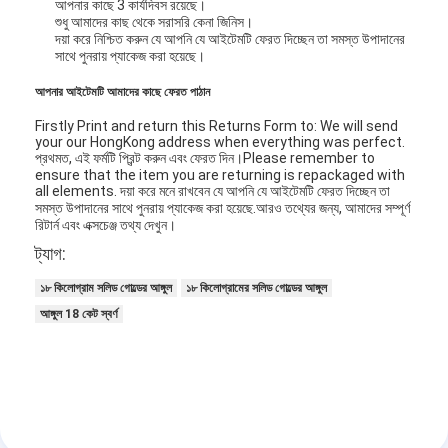
আপনার কাছে 3 কার্যদিবস রয়েছে।
শুধু আমাদের কাছ থেকে সরাসরি কেনা জিনিস।
দয়া করে নিশ্চিত করুন যে আপনি যে আইটেমটি ফেরত দিচ্ছেন তা সমস্ত উপাদানের
সাথে পুনরায় প্যাকেজ করা হয়েছে।
আপনার আইটেমটি আমাদের কাছে ফেরত পাঠান
Firstly Print and return this Returns Form to: We will send
your our HongKong address when everything was perfect.
প্রথমত, এই ফর্মটি প্রিন্ট করুন এবং ফেরত দিন।Please remember to
ensure that the item you are returning is repackaged with
all elements. দয়া করে মনে রাখবেন যে আপনি যে আইটেমটি ফেরত দিচ্ছেন তা
সমস্ত উপাদানের সাথে পুনরায় প্যাকেজ করা হয়েছে.
আরও তথ্যের জন্য, আমাদের সম্পূর্ণ
রিটার্ন এবং এক্সচেঞ্জ তথ্য দেখুন।
ট্যাগ:
১৮ কিলোগ্রাম সলিড গোল্ডের আঙ্গুল
১৮ কিলোগ্রামের সলিড গোল্ডের আঙ্গুল
আঙ্গুল 18 কেট স্বর্ণ
বাড়ি
পণ্য
ভিডিও