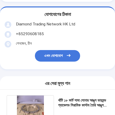
আমাদের সম্বন্ধে
যোগাযোগের ঠিকানা
কারখানা পরিদর্শন
Diamond Trading Network HK Ltd
গুণমান নিয়ন্ত্রণ
+85293608185
খবর
শেনজেন, চীন
মামলা
এখন যোগাযোগ
ব্লগ
একটি উদ্ধৃতি অনুরোধ করুন
এর সেরা মূল্য পান
18k সোনার আনুষাঙ্গিক
খাঁটি ১৮ কার্ট সাদা সোনার আঙুল ডায়মন্ড
প্যাভেলড সিরামিক কাস্টম তৈরি আঙুল
১৮ কিলোগ্রাম সোনার নেকলেস
বিলাসিতা