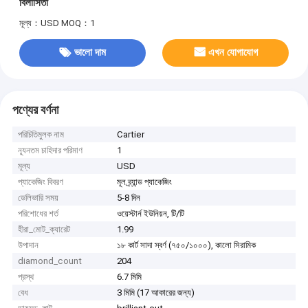
বিলাসিতা
মূল্য：USD
MOQ：1
ভালো দাম
এখন যোগাযোগ
পণ্যের বর্ণনা
পরিচিতিমুলক নাম
Cartier
ন্যূনতম চাহিদার পরিমাণ
1
মূল্য
USD
প্যাকেজিং বিবরণ
মূল ব্র্যান্ড প্যাকেজিং
ডেলিভারি সময়
5-8 দিন
পরিশোধের শর্ত
ওয়েস্টার্ন ইউনিয়ন, টি/টি
হীরা_মোট_ক্যারেট
1.99
উপাদান
১৮ কার্ট সাদা স্বর্ণ (৭৫০/১০০০), কালো সিরামিক
diamond_count
204
প্রস্থ
6.7 মিমি
বেধ
3 মিমি (17 আকারের জন্য)