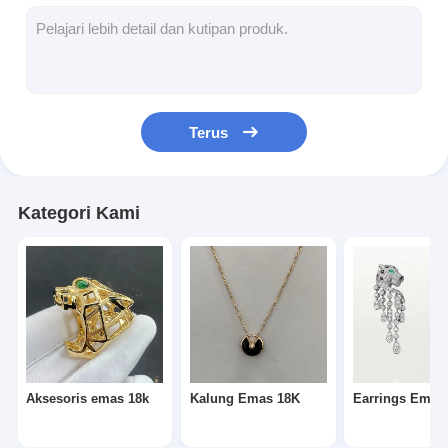
Earrings Emas 18K
Cincin Emas 18K
Gelang Emas 18K
Terus
Perhiasan Emas 18K
Van Cleef Arpels
Kategori Kami
Cartier Kustom
Aksesoris emas 18k
Kalung Emas 18K
Earrings Emas