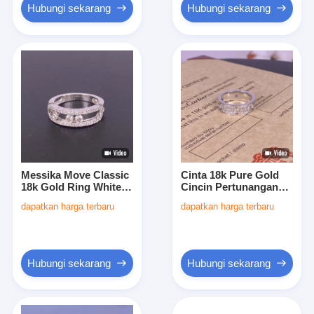
Hubungi sekarang
Hubungi sekarang
Messika Move Classic
Cinta 18k Pure Gold
18k Gold Ring White
Cincin Pertunangan
Gold 18k Gold
6.5mm 18k Gold
dapatkan harga terbaru
dapatkan harga terbaru
Wedding Ring Dengan
Diamond Ring Pria
Berlian
Hubungi sekarang
Hubungi sekarang