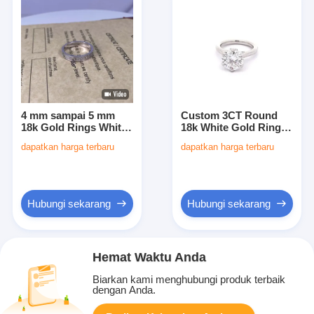
4 mm sampai 5 mm
Custom 3CT Round
18k Gold Rings White
18k White Gold Ring
Gold 18k Wedding
Diamond 18k White
dapatkan harga terbaru
dapatkan harga terbaru
Ring Band With
Gold Wedding Band
Diamond Paved
Hubungi sekarang
Hubungi sekarang
Hemat Waktu Anda
Biarkan kami menghubungi produk terbaik
dengan Anda.