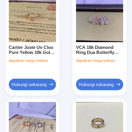
Cartier Juste Un Clou
VCA 18k Diamond
Pure Yellow 18k Gold
Ring Dua Butterfly
Ring kecil 18k Yellow
Ring Ukuran 43
dapatkan harga terbaru
dapatkan harga terbaru
Gold Wedding Ring
sampai 60 Van Cleef
Butterfly Ring
Hubungi sekarang
Hubungi sekarang
Rumah
Produk
Video