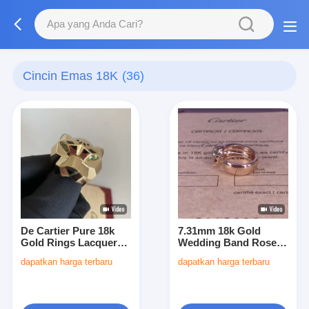
Cincin Emas 18K
(36)
De Cartier Pure 18k
7.31mm 18k Gold
Gold Rings Lacquer
Wedding Band Rose
Peridots Onyx 18k
Gold Ring 18k Men
dapatkan harga terbaru
dapatkan harga terbaru
Gold Band Wanita
Wedding Band