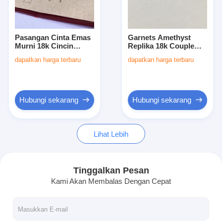
Tentang Kami
Tur Pabrik
Pasangan Cinta Emas
Garnets Amethyst
Murni 18k Cincin
Replika 18k Couple
Kontrol Kualitas
Emas 18 Ct Cincin Jari
Ring Sapphires Rose
dapatkan harga terbaru
dapatkan harga terbaru
Kecil Cincin Untuk
Gold Kuning Diamond
Wanita
Ring
Berita
Kasus-kasus
Hubungi sekarang
Hubungi sekarang
blog
Lihat Lebih
Minta Kutipan
Tinggalkan Pesan
Kami Akan Membalas Dengan Cepat
Aksesoris emas 18k
Kalung Emas 18K