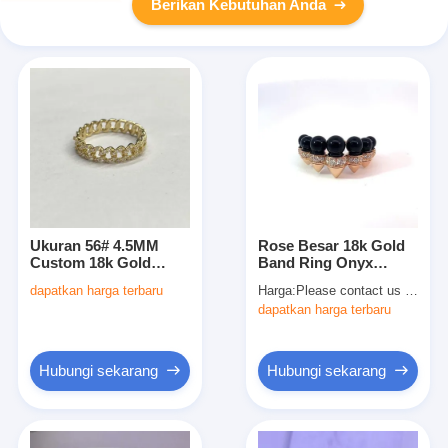
Berikan Kebutuhan Anda
Ukuran 56# 4.5MM
Rose Besar 18k Gold
Custom 18k Gold
Band Ring Onyx
Rings Cuban
Diamond 18k Diamond
dapatkan harga terbaru
Harga:
Please contact us via WhatsApp or Email for 1:1 copy 18K gold cartier bracelet factory direct selling price.
Diamonds Ring 14k
Wedding Band
dapatkan harga terbaru
Pure Gold
Hubungi sekarang
Hubungi sekarang