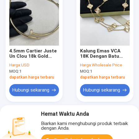
4.5mm Cartier Juste
Kalung Emas VCA
Un Clou 18k Gold
18K Dengan Batu
Necklace Dengan
Berlian Alam Kalung
Harga:
USD
Harga:
Wholesale Price
Diamond Pendant
Panjang Alhambra
MOQ:
1
MOQ:
1
18k Gold Aksesoris
Vintage
dapatkan harga terbaru
dapatkan harga terbaru
Hubungi sekarang
Hubungi sekarang
Hemat Waktu Anda
Biarkan kami menghubungi produk terbaik
dengan Anda.