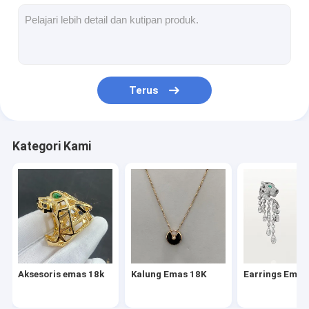
Earrings Emas 18K
Cincin Emas 18K
Gelang Emas 18K
Terus
Perhiasan Emas 18K
Van Cleef Arpels
Kategori Kami
Cartier Kustom
Aksesoris emas 18k
Kalung Emas 18K
Earrings Emas