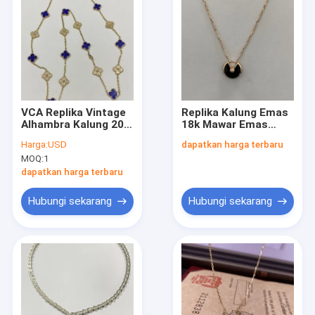
VCA Replika Vintage
Replika Kalung Emas
Alhambra Kalung 20
18k Mawar Emas
Motif 18K Emas
Onyx Berlian Model
Harga:
USD
dapatkan harga terbaru
Kuning Berlian Lapis
XS Amulet De Cartier
MOQ:
1
Lazuli
Kalung
dapatkan harga terbaru
Hubungi sekarang
Hubungi sekarang
Rumah
Produk
Video