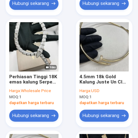
Hubungi sekarang
Hubungi sekarang
Perhiasan Tinggi 18K
4.5mm 18k Gold
emas kalung Serpenti
Kalung Juste Un Clou
Viper kalung 18 Kt
0,68 karat Diamond
Harga:
Wholesale Price
Harga:
USD
emas putih
Kalung 18k Gold
MOQ:
1
MOQ:
1
dapatkan harga terbaru
dapatkan harga terbaru
Hubungi sekarang
Hubungi sekarang