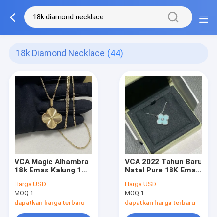
18k Diamond Necklace
(44)
VCA Magic Alhambra
VCA 2022 Tahun Baru
18k Emas Kalung 1
Natal Pure 18K Emas
Motif Emas Kuning
Kalung Dengan
Harga:
USD
Harga:
USD
18k Kalung Berlian
Berlian Merek
MOQ:
1
MOQ:
1
Perhiasan Discount
Store
dapatkan harga terbaru
dapatkan harga terbaru