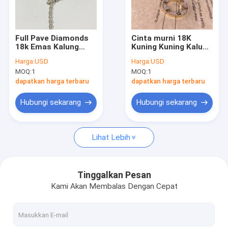
Tentang Kami
Tur Pabrik
Full Pave Diamonds
Cinta murni 18K
18k Emas Kalung
Kuning Kuning Kalung
Kontrol Kualitas
Emas Putih Slim
Dengan Perhiasan
Harga:
USD
Harga:
USD
Bulgari Serpenti Viper
Berlian Berlian
MOQ:
1
MOQ:
1
Kalung
Berita
dapatkan harga terbaru
dapatkan harga terbaru
Kasus-kasus
Hubungi sekarang
Hubungi sekarang
blog
Lihat Lebih
Minta Kutipan
Tinggalkan Pesan
Kami Akan Membalas Dengan Cepat
Aksesoris emas 18k
Kalung Emas 18K