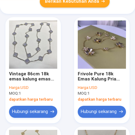
Berikan Kebutuhan Anda
Vintage 86cm 18k
Frivole Pure 18k
emas kalung emas
Emas Kalung Pria
putih Van Cleef
Kalung Bunga Berlian
Harga:
USD
Harga:
USD
kalung kalsedon
Dengan Berlian
MOQ:
1
MOQ:
1
dapatkan harga terbaru
dapatkan harga terbaru
Hubungi sekarang
Hubungi sekarang