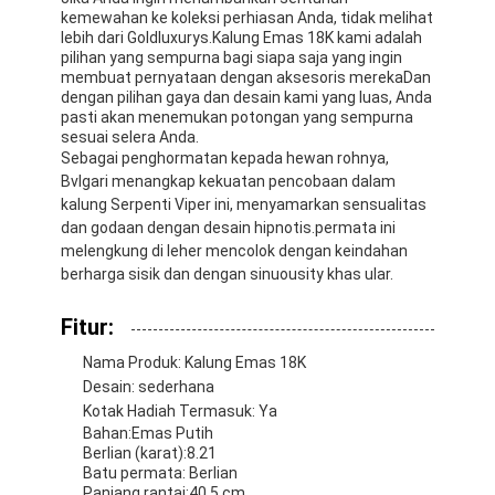
kemewahan ke koleksi perhiasan Anda, tidak melihat
lebih dari Goldluxurys.Kalung Emas 18K kami adalah
pilihan yang sempurna bagi siapa saja yang ingin
membuat pernyataan dengan aksesoris merekaDan
dengan pilihan gaya dan desain kami yang luas, Anda
pasti akan menemukan potongan yang sempurna
sesuai selera Anda.
Sebagai penghormatan kepada hewan rohnya,
Bvlgari menangkap kekuatan pencobaan dalam
kalung Serpenti Viper ini, menyamarkan sensualitas
dan godaan dengan desain hipnotis.permata ini
melengkung di leher mencolok dengan keindahan
berharga sisik dan dengan sinuousity khas ular.
Fitur:
Nama Produk: Kalung Emas 18K
Desain: sederhana
Kotak Hadiah Termasuk: Ya
Bahan:Emas Putih
Berlian (karat):8.21
Batu permata: Berlian
Panjang rantai:40.5 cm