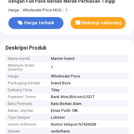
Dengan Full Pavé Berlian Merek Perhiasan Tinggi
Harga：Wholesale Price
MOQ：1
Harga terbaik
Hubungi sekarang
Deskripsi Produk
Nama merek
Master brand
Minimum Order
1
Quantity
Harga
Wholesale Price
Packaging Details
brand Boxs
Delivery Time
7day
Payment Terms
Bank Wire/Bitcoin/USDT
Batu Permata
Batu Berlian Alam
Bahan Jepitan
Emas Putih 18K
Tipe Gesper
Lobster
nomor referensi
Nomor telepon N7424268
Desain
sederhana