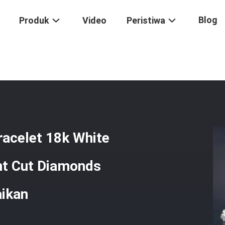
Blog
Produk
Video
Peristiwa
ve Diamond Bracelet 18k White Gold N6717617 Round Brilliant Cut Di
racelet 18k White
nt Cut Diamonds
aikan