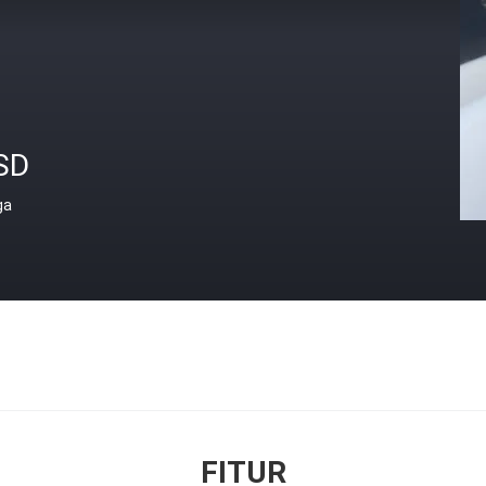
SD
ga
FITUR