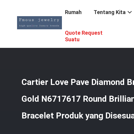
Rumah
Tentang Kita
Quote Request
Rumah
/
Produk
/
Perhiasan Emas 18K
/
Cartier Love Pa
Suatu
Cartier Love Pave Diamond B
Gold N6717617 Round Brillia
Bracelet Produk yang Disesu