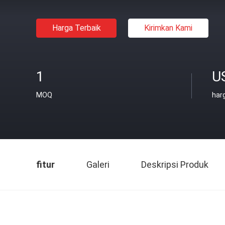
Harga Terbaik
Kirimkan Kami
1
U
MOQ
har
fitur
Galeri
Deskripsi Produk