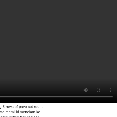
ing 3 rows of pave set round
cinta memiliki menekan ke