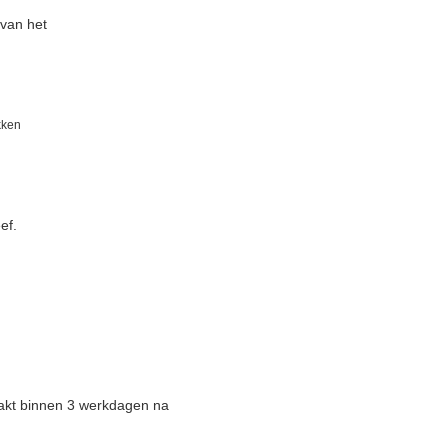
 van het
kken
ef.
aakt binnen 3 werkdagen na