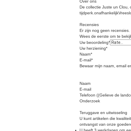
Over ons
De collectie Juste un Clou,
tijdperk.onafhankelijkVreeslo
Recensies
Er zijn nog geen recensies.
Wees de eerste om te bekij
Uw beoordeling
*
Uw herziening
*
Naam
*
E-mail
*
Bewaar mijn naam, email en
Naam
E-mail
Telefoon ((Gelieve de land
Onderzoek
Teruggave en uitwisseling
U kunt artikelen die kwali
ontvangst van onze goeder
U heeft 3 werkdagen om een