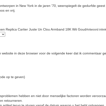
 ontworpen in New York in de jaren '70, weerspiegelt de gedurfde geest
os en vrij.
ken Replica Cartier Juste Un Clou Armband 18K Wit Goud
Antwoord intre
 website in deze browser voor de volgende keer dat ik commentaar ge
code op te geven)
teitsproblemen hebben en niet door menselijke factoren worden veroorz
en retourneren.
 artikel terug te sturen vanaf de datum waarop u het hebt ontvangen.