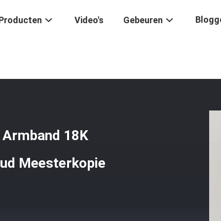
Blogg
Producten
Video's
Gebeuren
artier Juste Un Clou Armband 18K Witgoud Juwelen 18 Karat Goud Mee
ou Armband 18K
oud Meesterkopie