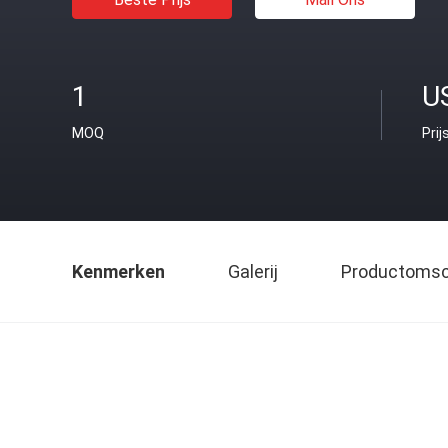
1
U
MOQ
Prij
Kenmerken
Galerij
Productomsch