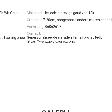
18K Wit Goud
Materiaal:
Het echte stevige goud van 18k
Grootte:
17-20cm, aangepaste andere maten beschi
Verwijzing:
B6062617
Contact:
Gepersonaliseerde sieraden, [email protected],
ct selling price.
https://www.goldluxurys.com/