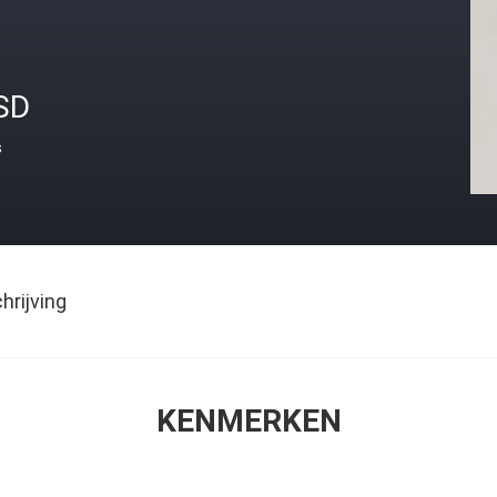
SD
s
rijving
KENMERKEN