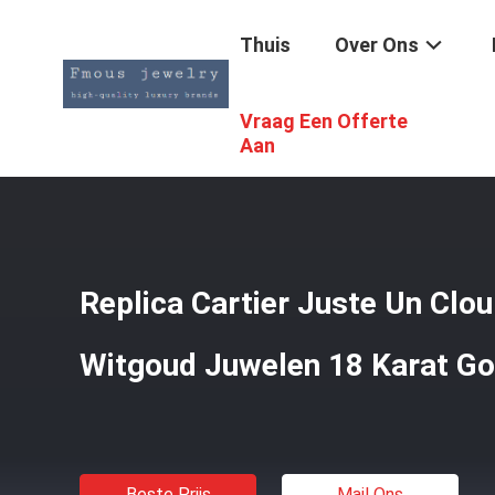
Thuis
Over Ons
Vraag Een Offerte
Thuis
/
Producten
/
18K Gouden Armbanden
/
Replica C
Aan
Replica Cartier Juste Un Cl
Witgoud Juwelen 18 Karat G
Beste Prijs
Mail Ons