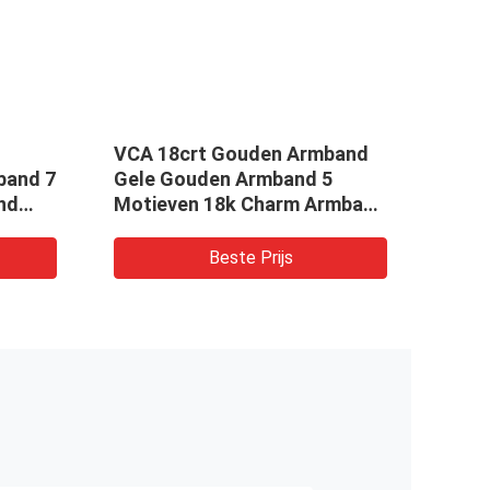
VCA 18crt Gouden Armband
Geel
band 7
Gele Gouden Armband 5
armb
nd
Motieven 18k Charm Armband
Bee 
Met Lapis Lazuli
goud
Beste Prijs