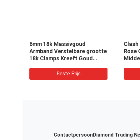
 Rose
6mm 18k Massivgoud
Clash 
Armband Verstelbare grootte
Rose 
and
18k Clamps Kreeft Goud
Midde
Armband Voor Dames
Merk
Beste Prijs
Contactpersoon
Diamond Trading N