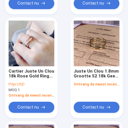
Contact nu
Contact nu
Cartier Juste Un Clou
Juste Un Clou 1.8mm
18k Rose Gold Ring
Grootte 52 18k Geel
met Diamanten
goud Diamant
Prijs:
USD
Ontvang de meest recente Prijs
groothandel 18k
trouwband 18k Puur
MOQ:
1
gouden sieraden in
goud sieraden
de VS
Ontvang de meest recente Prijs
Contact nu
Contact nu