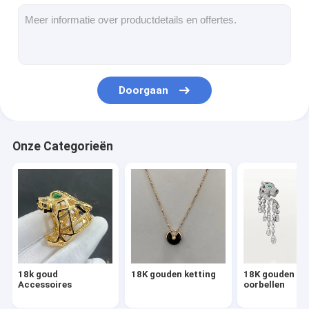
18K gouden oorbellen
18k gouden ringen
18K gouden armbanden
Doorgaan
18K gouden Juwelen
Van Cleef Arpels
Onze Categorieën
Meer cartier douane
18k goud
18K gouden ketting
18K gouden
Accessoires
oorbellen