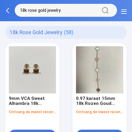
18k Rose Gold Jewelry
(58)
9mm VCA Sweet
0.97 karaat 15mm
Alhambra 18k
18k Rozen Goud
Oorbellen 2 stenen
Anklet Vintage
Ontvang de meest recente Prijs
Ontvang de meest recente Prijs
18k Rozen goud
Alhambra Armband 5
Juwelen Carnelian
Motieven 18k Geel
Goud