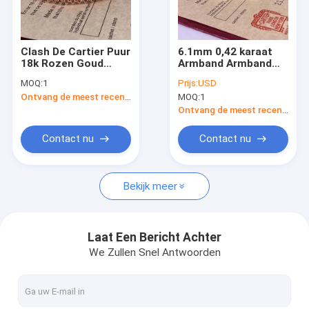
Over ons
fabriekstour
Clash De Cartier Puur
6.1mm 0,42 karaat
18k Rozen Goud
Armband Armband
Kwaliteitscontrole
Armband Medium
18k goud Frans merk
MOQ:
1
Prijs:
USD
Model Groothandel
18k rozen goud
Ontvang de meest recente Prijs
MOQ:
1
18k gouden sieraden
Armband met 4
Nieuws
in de VS
diamanten
Ontvang de meest recente Prijs
Gevallen
Contact nu
Contact nu
Bloggen
Bekijk meer
Vraag een offerte
Laat Een Bericht Achter
We Zullen Snel Antwoorden
18k goud Accessoires
18K gouden ketting