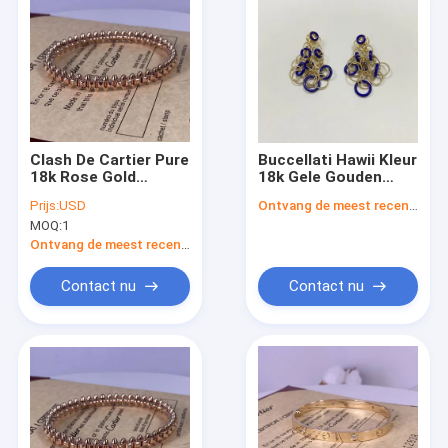
Clash De Cartier Pure
Buccellati Hawii Kleur
18k Rose Gold
18k Gele Gouden
Armband Armband
Oornappen Studs 18k
Prijs:
USD
Ontvang de meest recente Prijs
Midden 18k Gold
Gele Gouden
MOQ:
1
Juwelen Merken
Sieraden 5cm
Ontvang de meest recente Prijs
Contact nu
Contact nu
Huis
Producten
Video's