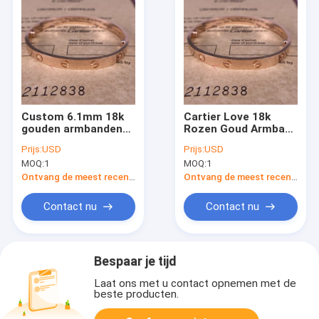
Custom 6.1mm 18k
Cartier Love 18k
gouden armbanden
Rozen Goud Armband
18k gouden sieraden
18k Gouden Juwelen
Prijs:
USD
Prijs:
USD
18k rozen gouden
MOQ:
1
MOQ:
1
armband
Ontvang de meest recente Prijs
Ontvang de meest recente Prijs
Contact nu
Contact nu
Bespaar je tijd
Laat ons met u contact opnemen met de
beste producten.