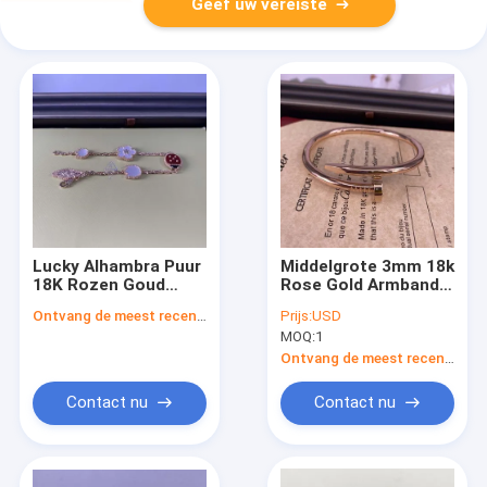
Geef uw vereiste
Lucky Alhambra Puur
Middelgrote 3mm 18k
18K Rozen Goud
Rose Gold Armband
Armband met 5
Armband Cartier
Ontvang de meest recente Prijs
Prijs:
USD
Motieven
Juste Un Clou
MOQ:
1
Armband
Ontvang de meest recente Prijs
Contact nu
Contact nu