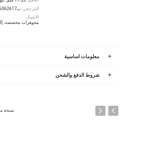
المرجعي:
ب6062617
الاتصال:
مجوهرات مخصصة، [email protected]،https://www.goldluxurys.com/
معلومات اساسية
شروط الدفع والشحن
نسخة من كارتييه جو