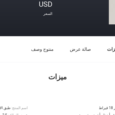
USD
السعر
زات
صالة عرض
منتوج وصف
ميزات
ط
اسم المنتج:
طبق الاصل كارتييه ou
عرض النطاق:
2.5 ملم