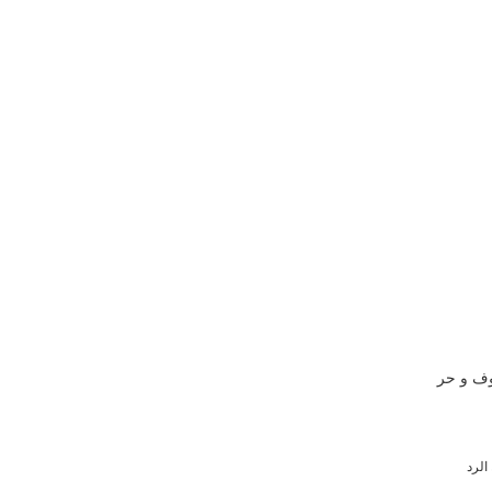
وف و حر
 الرد