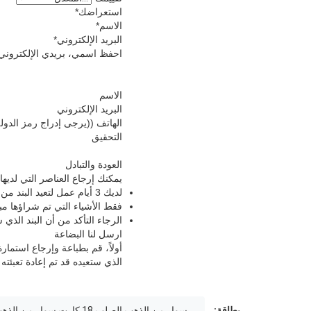
استعراضك
*
الاسم
*
البريد الإلكتروني
*
احفظ اسمي، بريدي الإلكتروني،
الاسم
البريد الإلكتروني
الهاتف ((يرجى إدراج رمز الدولة
التحقيق
العودة والتبادل
يمكنك إرجاع العناصر التي لديها مشاكل نو
لديك 3 أيام عمل لتعيد البند من تاريخ استلامه.
فقط الأشياء التي تم شراؤها مب
الرجاء التأكد من أن البند الذي 
ارسل لنا البضاعة
أولاً، قم بطباعة وإرجاع استما
الذي ستعيده قد تم إعادة تعبئته
بطاقة:
سوار من الذهب الصلب 18 كارت,سوار من الذهب الصلب 18 كارت,أساور الذهب 18 كارت