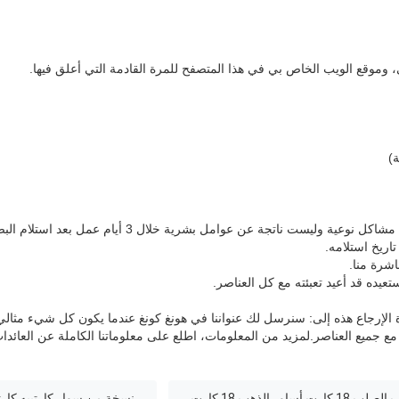
 وموقع الويب الخاص بي في هذا المتصفح للمرة القادمة التي أعلق فيها.
)
عية وليست ناتجة عن عوامل بشرية خلال 3 أيام عمل بعد استلام البضائع.
اشرة منا.
ستعيده قد أعيد تعبئته مع كل العناصر.
رة الإرجاع هذه إلى: سنرسل لك عنواننا في هونغ كونغ عندما يكون كل شيء مثالي
 مع جميع العناصر.
لمزيد من المعلومات، اطلع على معلوماتنا الكاملة عن العائدات
نسخة من سوار كارتييه,كارتييه فقط أساور 18 كيلو