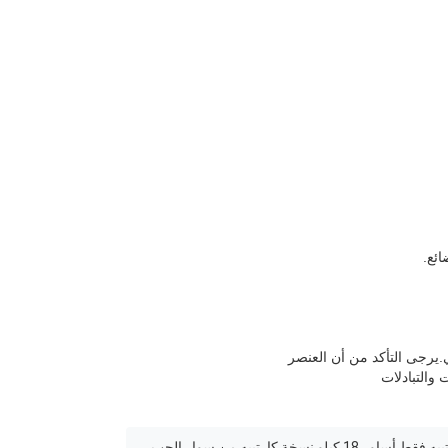
.يرجى التأكد من أن العنصر
 والتبادلات
,نسخة كارتييه من سوار الحب