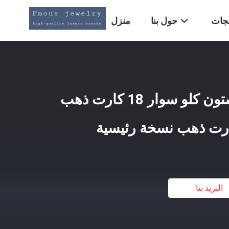
تجات
حول بنا
منزل
نسخة من كارتييه جوستون كلو سوار 18 كارت ذهب
البريد بنا