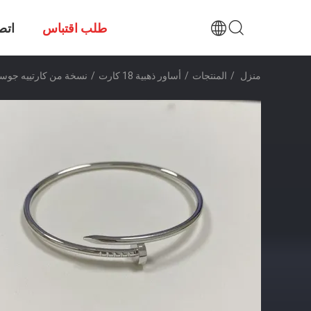
طلب اقتباس
اتص
منزل
/
المنتجات
/
أساور ذهبية 18 كارت
/
نسخة من كارتييه جوستون كلو سوار 18 كارت ذهب أبيض 