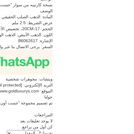
نسخة كارتييه من سوار "جست ا
الوصف
المادة: الذهب الصلب الحقيقي 18K
عرض الشريط: 2.5 ملم
الحجم: 17-20CM، تخصيص الأحجام الأخرى المتاحة
اللون: الذهب الأبيض، الذهب ال
الإشارة: B6062617
السعر: يرجى الاتصال بنا عبر و
ويتشات: مجوهرات شخصية
البريد الإلكتروني: [email protected]
الموقع: https://www.goldluxurys.com/
حولنا
تم تصميم مجموعة "جست أون كل
المراجعات
لا يوجد تعليقات بعد
‬‬‬‬‬‬‬‬‬‬‬‬‬‬‬‬‬‬‬‬‬‬‬‬‬‬‬‬‬‬‬‬‬‬‬‬‬‬‬‬‬‬‬‬‬‬‬‬‬‬‬‬‬‬‬‬‬‬‬‬‬‬‬‬‬‬‬‬‬‬‬‬‬‬‬‬‬
تقييمك
*