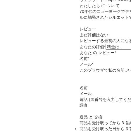
わたしたち に つい て
70年代のニューヨークでデ
ルに触発されたシルエットで
レビュー
まだ評価はない
レビューする最初の人になる
あなたの評価
*
あなた の レビュー
*
名前
*
メール
*
このブラウザで私の名前,メ
名前
メール
電話 (国番号を入力してくだ
調査
返品 と 交換
商品を受け取ってから 3 
商品を受け取った日から 3