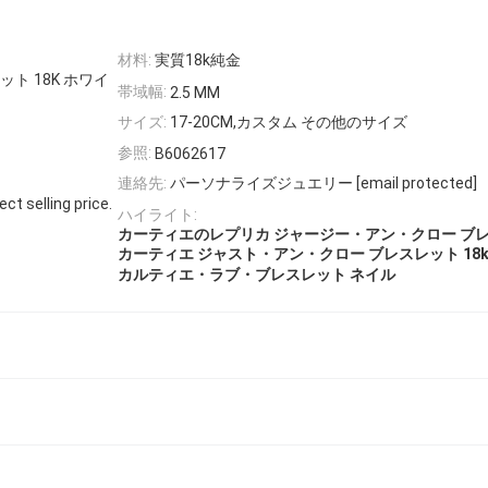
材料:
実質18k純金
ト 18K ホワイ
帯域幅:
2.5 MM
サイズ:
17-20CM,カスタム その他のサイズ
参照:
B6062617
連絡先:
パーソナライズジュエリー [email protected]
ct selling price.
ハイライト:
カーティエのレプリカ ジャージー・アン・クロー ブ
カーティエ ジャスト・アン・クロー ブレスレット 18
カルティエ・ラブ・ブレスレット ネイル