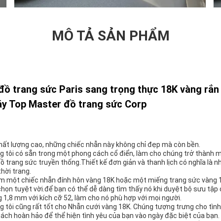
MÔ TẢ SẢN PHẨM
đồ trang sức Paris sang trọng thực 18K vàng rắ
áy Top Master đồ trang sức Corp
ất lượng cao, những chiếc nhẫn này không chỉ đẹp mà còn bền.
 tôi có sẵn trong một phong cách cổ điển, làm cho chúng trở thành m
đồ trang sức truyền thống.Thiết kế đơn giản và thanh lịch có nghĩa là 
thời trang.
m một chiếc nhẫn đính hôn vàng 18K hoặc một miếng trang sức vàng 1
chọn tuyệt vời.để bạn có thể dễ dàng tìm thấy nó khi duyệt bộ sưu tập 
 1,8 mm với kích cỡ 52, làm cho nó phù hợp với mọi người.
 tôi cũng rất tốt cho Nhẫn cưới vàng 18K. Chúng tượng trưng cho tìn
 cách hoàn hảo để thể hiện tình yêu của bạn vào ngày đặc biệt của bạn.