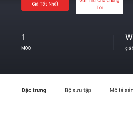
Gửi Thư Cho Chúng
Giá Tốt Nhất
Tôi
1
W
MOQ
giá
Đặc trưng
Bộ sưu tập
Mô tả sả