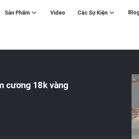
Blo
Sản Phẩm
Video
Các Sự Kiện
 18K Thực Kim Cương 18k Vàng Rắn Vòng Cổ
im cương 18k vàng