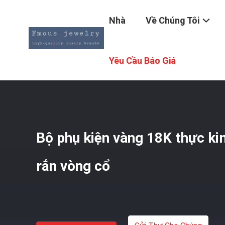
Nhà
Về Chúng Tôi
Nhà
/
Sản Phẩm
/
18k Vàng Phụ Kiện
/
Bộ Phụ Kiện Vàng
Yêu Cầu Báo Giá
Bộ phụ kiện vàng 18K thực k
rắn vòng cổ