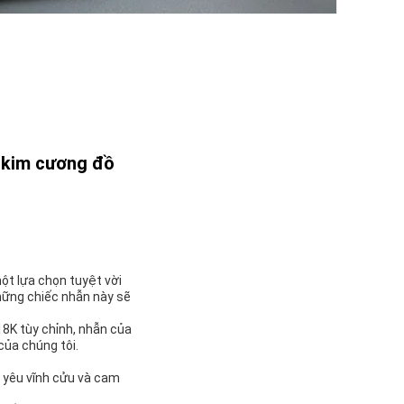
n kim cương đồ
ột lựa chọn tuyệt vời
những chiếc nhẫn này sẽ
8K tùy chỉnh, nhẫn của
của chúng tôi.
h yêu vĩnh cửu và cam