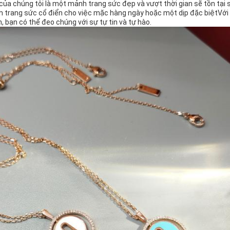
của chúng tôi là một mảnh trang sức đẹp và vượt thời gian sẽ tồn tại 
trang sức cổ điển cho việc mặc hàng ngày hoặc một dịp đặc biệtVới c
h, bạn có thể đeo chúng với sự tự tin và tự hào.