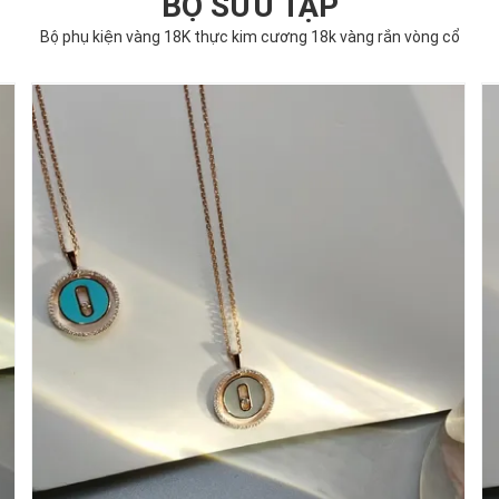
BỘ SƯU TẬP
Bộ phụ kiện vàng 18K thực kim cương 18k vàng rắn vòng cổ