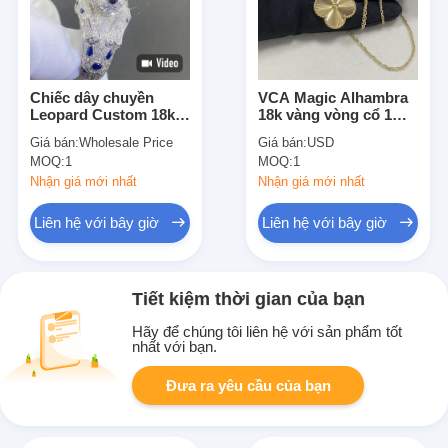
Chiếc dây chuyền
VCA Magic Alhambra
Leopard Custom 18k
18k vàng vòng cổ 1
đồ trang sức 18k vàng
động cơ vàng vàng
Giá bán:
Wholesale Price
Giá bán:
USD
đá quý sắc sảo cắt đôi
18k kim cương vòng
MOQ:
1
MOQ:
1
nhẫn vàng 18k
cổ
Nhận giá mới nhất
Nhận giá mới nhất
Liên hệ với bây giờ
Liên hệ với bây giờ
Tiết kiệm thời gian của bạn
Hãy để chúng tôi liên hệ với sản phẩm tốt
nhất với bạn.
Đưa ra yêu cầu của bạn