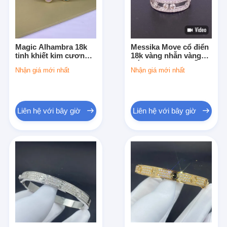
Magic Alhambra 18k
Messika Move cổ điển
tinh khiết kim cương
18k vàng nhẫn vàng
đồ trang sức kim
trắng 18k vàng nhẫn
Nhận giá mới nhất
Nhận giá mới nhất
cương thời trang
cưới với kim cương
nhẫn vàng vàng với đá
Liên hệ với bây giờ
Liên hệ với bây giờ
Nhà
Sản phẩm
Video