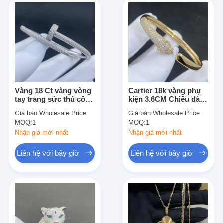
Vàng 18 Ct vàng vòng
Cartier 18k vàng phụ
tay trang sức thủ công
kiện 3.6CM Chiều dài
cá nhân hóa 18k vàng
2.1cm rộng 18k vàng
Giá bán:
Wholesale Price
Giá bán:
Wholesale Price
rắn vòng tay vòng tay
rắn vòng tay
MOQ:
1
MOQ:
1
Nhận giá mới nhất
Nhận giá mới nhất
Liên hệ với bây giờ
Liên hệ với bây giờ