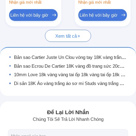
Nhận giá mới nhất
Nhận giá mới nhất
Vòng tai bằng vàng 18K
Liên hệ với bây giờ
Liên hệ với bây giờ
Nhẫn vàng 18k
Vòng tay vàng 18K
Xem tất cả
18K vàng trang sức
Bản sao Cartier Juste Un Clou vòng tay 18K vàng trắng đồ trang sức 18 karat vàng bản sao chính
Van Cleef Arpels
Bản sao Ecrou De Cartier 18K vàng đồ trang sức 20cm Cartier Love Trinity vòng tay
Cartier tùy chỉnh
10mm Love 18k vàng vàng tai ốp 18k vàng tai ốp 18k vàng tinh khiết 18k vàng tai
Di sản 18K Áo vàng trắng áo sơ mi Studs vàng trắng kim cương Hoop Bàn tai với Ruby Kim cương
Love Mens 18k vàng trang sức vòng tay với kim cương trải sàn 18k vàng trang sức nhà sản xuất
3.5mm 2,26 carat Cartier Love Bracelet Juste Un Clou 18k vàng
0.95 carat tinh khiết 18k vòng tay vàng vòng tay phụ nữ mô hình nhỏ Cartier tình yêu vòng tay
Để Lại Lời Nhắn
3.5mm Vàng tinh khiết 18K đồ trang sức vàng vàng Cartier nhỏ Juste Un Clou với kim cương
Chúng Tôi Sẽ Trả Lời Nhanh Chóng
6.1mm 18k Solid Gold Bracelet Cartier Love Bracelet vàng trắng với 4 viên kim cương
Vàng tinh khiết 18k trang sức vàng trắng kim cương mạ Cartier 18k tình yêu vòng tay