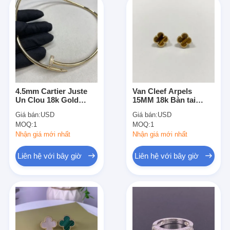
4.5mm Cartier Juste
Van Cleef Arpels
Un Clou 18k Gold
15MM 18k Bàn tai
Necklace With
vàng Vintage
Giá bán:
USD
Giá bán:
USD
Diamond Pendant 18k
Alhambra Tiger Bàn
MOQ:
1
MOQ:
1
Gold Accessories
tai mắt
Vòng cổ bằng kim
Nhận giá mới nhất
Nhận giá mới nhất
cương
Liên hệ với bây giờ
Liên hệ với bây giờ