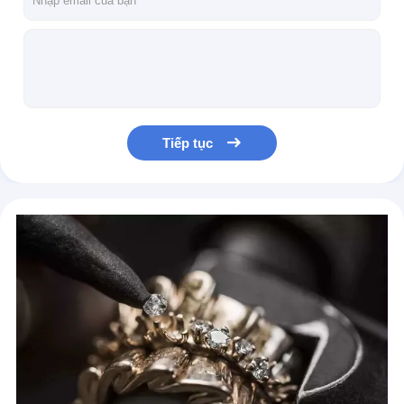
Cartier Juste Un Clou 18k Bàn tai vàng với kim cương vàng vàng kim cương vòng tai
Clash De Cartier Pure 18K Rose Gold Bracelet Medium Model bán buôn đồ trang sức vàng 18k ở Mỹ
Cartier Love Pure 18K Gold Ring 8k Kim cương trang sức
Cartier Love Pure 18K White Gold Wedding Band với kim cương
Cartier Juste Un Clou Nhẫn vàng vàng 18K tinh khiết với kim cương
Tiếp tục
Cartier Juste Un Clou 18k Rose Gold Ring with Diamonds bán buôn đồ trang sức vàng 18k ở Mỹ
Cartier Love 18k vàng hoa hồng vòng tay 18k vàng đồ trang sức
Cartier Panthere De 18K vàng trắng Bàn tai với ngọc lục led Kim cương 18 carat vàng trang sức để bán
Solid Real 18k Gold CARTIER LOVE BRACELET bởi 1:1 Copy 18k vàng đồ trang sức Canada
Bulgari Replica Serpenti Viper Nhẫn một cuộn 18k Vàng hồng kim cương trên đầu Đồ trang sức vàng 18k