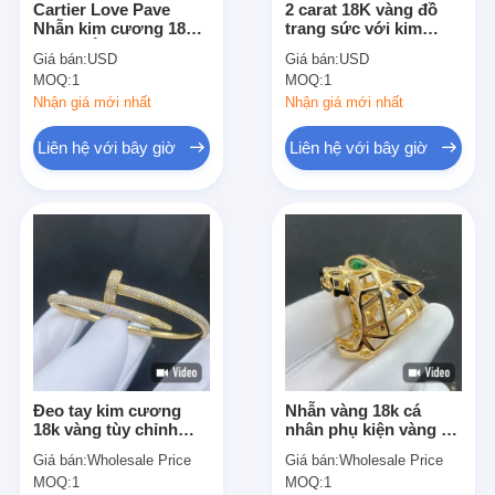
Cartier Love Pave
2 carat 18K vàng đồ
Về chúng tôi
Nhẫn kim cương 18k
trang sức với kim
Vàng trắng N6717617
cương nhựa tình yêu
Giá bán:
USD
Giá bán:
USD
Tròn Kim cương cắt
vòng tay Cartier mỏng
Chuyến tham quan nhà máy
MOQ:
1
MOQ:
1
rực rỡ Nhẫn sản phẩm
tình yêu vòng tay
tùy chỉnh
Nhận giá mới nhất
Nhận giá mới nhất
Kiểm soát chất lượng
Liên hệ với bây giờ
Liên hệ với bây giờ
Tin tức
Các vụ án
Blog
Yêu cầu Đặt giá
Đeo tay kim cương
Nhẫn vàng 18k cá
18k vàng phụ kiện
18k vàng tùy chỉnh
nhân phụ kiện vàng đồ
0.34CT Cartier Đeo tay
trang sức vàng 18k
Vòng cổ vàng 18K
Giá bán:
Wholesale Price
Giá bán:
Wholesale Price
đồ trang sức với kim
vàng rắn với kim
MOQ:
1
MOQ:
1
cương VVS
cương ngọc lục bảo