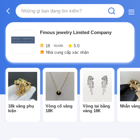
Fmous jewelry Limited Company
18
5.0
YEARS
Nhà cung cấp xác nhận
18k vàng phụ
Vòng cổ vàng
Vòng tai bằng
Nhẫn vàng
kiện
18K
vàng 18K