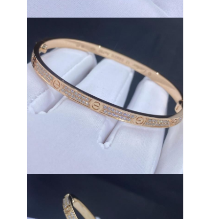
Vòng tai bằng vàng 18K
Nhẫn vàng 18k
Vòng tay vàng 18K
18K vàng trang sức
Van Cleef Arpels
Cartier tùy chỉnh