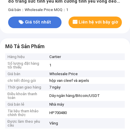
đồ trang sức tình yêu kim cương tình yêu vòng đeo
tay
Giá bán：Wholesale Price
MOQ：1
Giá tốt nhất
Liên hệ với bây giờ
Mô Tả Sản Phẩm
Hàng hiệu
Cartier
Số lượng đặt hàng
1
tối thiểu
Giá bán
Wholesale Price
chi tiết đóng gói
hộp van cleef và arpels
Thời gian giao hàng
7 ngày
Điều khoản thanh
Dây ngân hàng/Bitcoin/USDT
toán
Giá bán lẻ
Nhà máy
Tài liệu tham khảo
HP700480
chính thức
Được làm theo yêu
Vâng
cầu