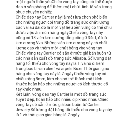
một người thân yêuChiếc vòng tay cũng có thể được
đeo ở văn phòng để thêm một chút tinh tế vào trang
phục chuyên nghiệp.
Chiếc đeo tay Cartier này là một lựa chọn phổ biến
cho những người coi trọng đồ trang sức chất lượng
cao và lâu dài.đó là một vật liệu bền vững có thể chịu
được việc ăn mòn hàng ngàyChiếc vòng tay này
cũng có 18 viên kim cương tổng cộng 0.34ct, đó là
kim cương Vvs. Những viên kim cương này có chất
lượng cao và thêm một chút bóng vào vòng tay.
Chiếc vòng tay Cartier có sẵn ở mức giá bán buôn từ
các nhà sản xuất đồ trang sức Alibaba. Số lượng đặt
hàng tối thiểu cho vòng tay này là 1, và nó đi kèm
trong bao bì van cleef và arpels Boxs.Thời gian giao
hàng cho vòng tay này là 7 ngày.Chiếc vòng tay có
chiều rộng 8mm, làm cho nó trở thành một kích
thước hoàn hảo cho những người có kích thước cổ
tay khác nhau.
Kết luận, vòng đeo tay Cartier là một đồ trang sức
tuyệt đẹp, hoàn hảo cho nhiều dịp khác nhau.Chiếc
vòng tay có sẵn ở mức giá bán buôn từ Cartier
Jewelry.Số lượng đặt hàng tối thiểu cho vòng tay này
là 1 và thời gian giao hàng là 7 ngày.