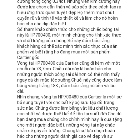
cương tổng cộng 0,34ct. Những viên kim cương này
được lựa chọn cẩn thận và sắp xếp theo cách tạo ra
hiệu ứng trực quan tuyệt đẹp.Họ thêm một chút
quyến rũ và tinh tế vào thiết kế và làm cho nó hoàn
hảo cho các dịp đặc biệt.
Số tham khảo chính thức cho những chiếc bông tai
này là HP700480, một minh chứng cho tính xác thực
và chất lượng của chúng.Số này đảm bảo rằng
khách hàng có thể xác minh tính xác thực của sản
phẩm và biết rằng họ đang mua một sản phẩm
Cartier gốc.
Vòng tai HP700480 của Cartier cũng đi kèm với một
chuỗi dài 78,7cm. Chiều dài này là hoàn hảo cho
những người thích bông tai dài hơn có thể nhìn thấy
ngay cả khi mặc tóc xuống.Chuỗi này cũng được làm
bằng vàng trắng 18K., đảm bảo rằng nó bền và lâu
dài.
Nhìn chung, vòng tai HP700480 của Cartier là một sự
bổ sung tuyệt vời cho bất kỳ bộ sưu tập đồ trang
sức nào. Chúng được làm bằng vật liệu chất lượng
cao nhất và được thiết kế để tồn tại suốt đời.Cho dù
bạn đang mua chúng cho chính mình hay là quà tặng
cho một người đặc biệt, những vòng tai này chắc
chắn sẽ gây ấn tượng. Chúng là sự lựa chọn hoàn
hảo cho những người đánh giá cao vẻ đẹp và sự