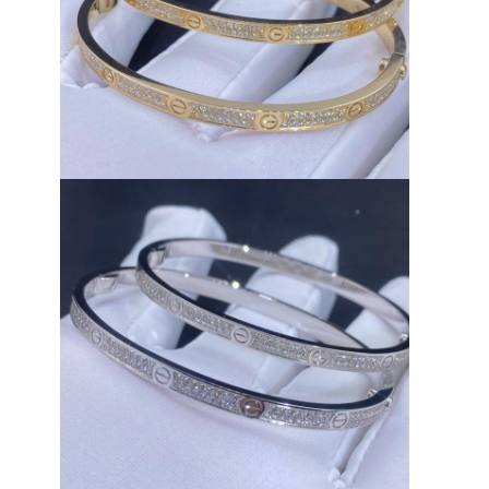
Về chúng tôi
Chuyến tham quan nhà máy
Kiểm soát chất lượng
Tin tức
Các vụ án
Blog
Yêu cầu Đặt giá
18k vàng phụ kiện
Vòng cổ vàng 18K