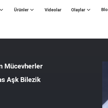
Bl
Ürünler
Videolar
Olaylar
0.34ct 18K Altın Mücevherler Cartier Mücevherler Aşk Elmas Aşk Bilezik
ın Mücevherler
s Aşk Bilezik