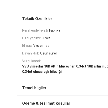
Teknik Özellikler
Perakende Fiyatı:
Fabrika
Özel yapımı:
- Evet.
Elmas:
Vvs elmas
Dayanıklılık:
Uzun süreli
Vurgulamak:
,
VVS Elmaslar 18K Altın Mücevher
0.34ct 18K altın mü
0.34ct elmas aşk bileziği
Temel bilgiler
Ödeme & teslimat koşulları