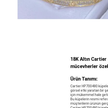
18K Altın Cartie
mücevherler özel
Ürün Tanımı:
Cartier HP700480 küpeler
görsel etki yaratan bir ş
için mükemmel hale getiri
Bu küpelerin resmi refer
müşterilerin ürünün gerçek
Cartier HP700480 küpeleri