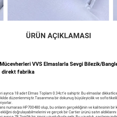
ÜRÜN AÇIKLAMASI
r Mücevherleri VVS Elmaslarla Sevgi Bilezik/Bangl
 direkt fabrika
i ayrıca 18 adet Elmas Toplam 0.34ct'e sahiptir. Bu elmaslar dikkatlice 
ekilde düzenlenmiştir.Tasarımına bir dokunuş büyüleyicilik ve sofistikeli
yorlar..
ans numarası HP700480 olup, bu onların gerçekliğinin ve kalitesinin bir 
liğini doğrulayabilmelerini ve gerçek bir Cartier ürünü satın aldıklarını b
 ayrıca 78.7cm'lik bir zincir uzunluğuyla gelir. Bu uzunluk, saçlarını ind