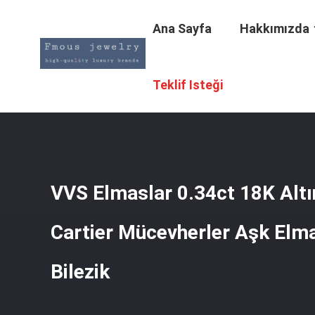
Ana Sayfa
Hakkımızda
Ana Sayfa
/
Ürünler
/
18K Altın Mücevher
/
VVS Elmaslar 
Teklif Isteği
VVS Elmaslar 0.34ct 18K Alt
Cartier Mücevherler Aşk Elma
Bilezik