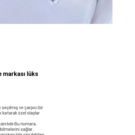
e markası lüks
seçilmiş ve çarpıcı bir
k katarak özel olaylar
kanıtıdır.Bu numara,
ilmelerini sağlar..
irmişken bile görülebilen