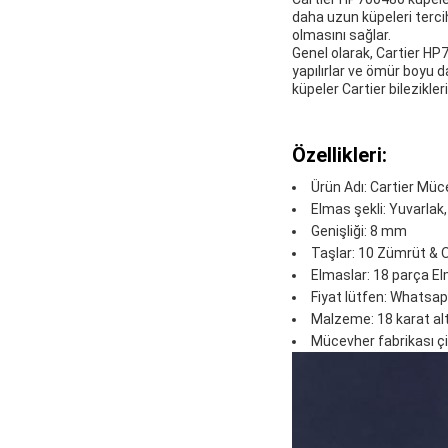
daha uzun küpeleri terci
olmasını sağlar.
Genel olarak, Cartier HP
yapılırlar ve ömür boyu d
küpeler Cartier bilezikle
Özellikleri:
Ürün Adı: Cartier Müc
Elmas şekli: Yuvarlak
Genişliği: 8 mm
Taşlar: 10 Zümrüt & 
Elmaslar: 18 parça E
Fiyat lütfen: Whats
Malzeme: 18 karat alt
Mücevher fabrikası çi