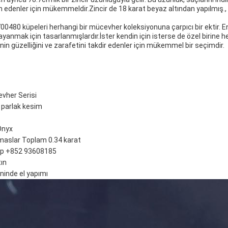
h edenler için mükemmeldir.Zincir de 18 karat beyaz altından yapılmış.,
700480 küpeleri herhangi bir mücevher koleksiyonuna çarpıcı bir ektir. E
ayanmak için tasarlanmışlardır.İster kendin için isterse de özel birine h
rinin güzelliğini ve zarafetini takdir edenler için mükemmel bir seçimdir.
evher Serisi
, parlak kesim
Onyx
lmaslar Toplam 0.34 karat
app +852 93608185
ın
ninde el yapımı