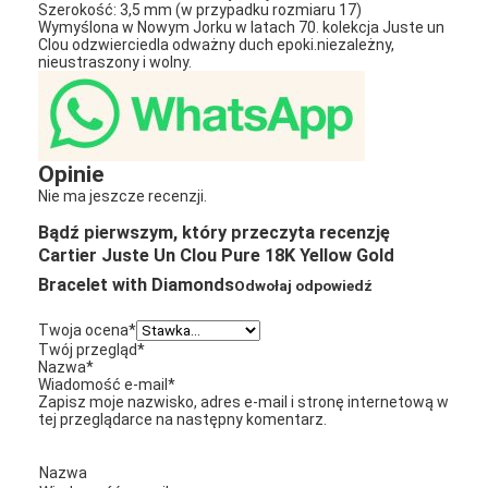
Szerokość: 3,5 mm (w przypadku rozmiaru 17)
Wymyślona w Nowym Jorku w latach 70. kolekcja Juste un
Clou odzwierciedla odważny duch epoki.niezależny,
nieustraszony i wolny.
Opinie
Nie ma jeszcze recenzji.
Bądź pierwszym, który przeczyta recenzję
Cartier Juste Un Clou Pure 18K Yellow Gold
Bracelet with Diamonds
Odwołaj odpowiedź
Twoja ocena
*
Twój przegląd
*
Nazwa
*
Wiadomość e-mail
*
Zapisz moje nazwisko, adres e-mail i stronę internetową w
tej przeglądarce na następny komentarz.
Nazwa