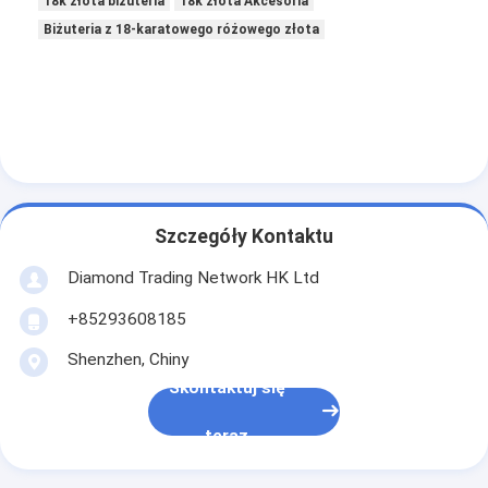
18k złota biżuteria
18k złota Akcesoria
Biżuteria z 18-karatowego różowego złota
Szczegóły Kontaktu
Diamond Trading Network HK Ltd
+85293608185
Shenzhen, Chiny
Do domu
Skontaktuj się
Produkty
teraz
Filmy