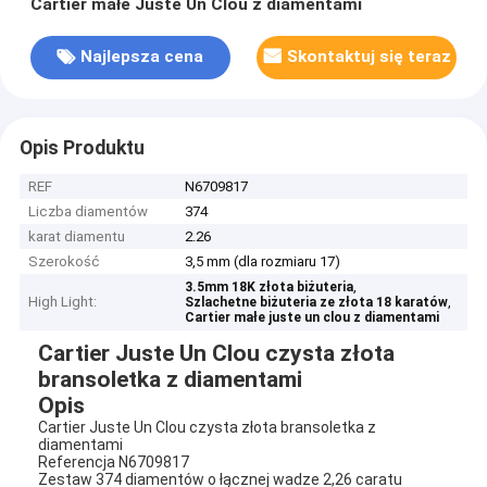
Cartier małe Juste Un Clou z diamentami
Najlepsza cena
Skontaktuj się teraz
Opis Produktu
REF
N6709817
Liczba diamentów
374
karat diamentu
2.26
Szerokość
3,5 mm (dla rozmiaru 17)
,
3.5mm 18K złota biżuteria
High Light:
,
Szlachetne biżuteria ze złota 18 karatów
Cartier małe juste un clou z diamentami
Cartier Juste Un Clou czysta złota
bransoletka z diamentami
Opis
Cartier Juste Un Clou czysta złota bransoletka z
diamentami
Referencja N6709817
Zestaw 374 diamentów o łącznej wadze 2,26 caratu