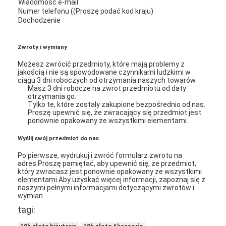
Wiadomość e-mail
Numer telefonu ((Proszę podać kod kraju)
Dochodzenie
Zwroty i wymiany
Możesz zwrócić przedmioty, które mają problemy z
jakością i nie są spowodowane czynnikami ludzkimi w
ciągu 3 dni roboczych od otrzymania naszych towarów.
Masz 3 dni robocze na zwrot przedmiotu od daty
otrzymania go.
Tylko te, które zostały zakupione bezpośrednio od nas.
Proszę upewnić się, że zwracający się przedmiot jest
ponownie opakowany ze wszystkimi elementami.
Wyślij swój przedmiot do nas.
Po pierwsze, wydrukuj i zwróć formularz zwrotu na
adres:Proszę pamiętać, aby upewnić się, że przedmiot,
który zwracasz jest ponownie opakowany ze wszystkimi
elementami.
Aby uzyskać więcej informacji, zapoznaj się z
naszymi pełnymi informacjami dotyczącymi zwrotów i
wymian.
tagi: