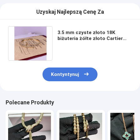
O nas
Uzyskaj Najlepszą Cenę Za
Wycieczka po fabryce
3.5 mm czyste złoto 18K
Kontrola jakości
biżuteria żółte złoto Cartier
małe Juste Un Clou z
Nowości
diamentami
Sprawy
Kontyntynuj
Bloga
Poproś o wycenę
Polecane Produkty
18k złota Akcesoria
Naszyjniki z 18K złota