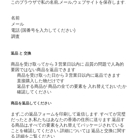
このブラウザで私の名前,メール,ウェブサイトを保存します.
名前
メール
電話 (国番号を入力してください)
調査
返品 と 交換
商品を受け取ってから 3 営業日以内に 品質の問題で人為的
要因ではない商品を返品できます
商品を受け取った日から 3 営業日以内に返品できます
直接購入した物だけです
返品する商品が 商品の全ての要素を 入れ替えておいたか
確認してください
商品を返品してください
まず,この返品フォームを印刷して返信します. すべてが完璧
だったとき,私たちはあなたの香港の住所に送ります.返品す
る商品は,すべての要素を入れ替えてパッケージされている
ことを確認してください..
詳細については 返品と交換に関す
る 詳細をご覧ください