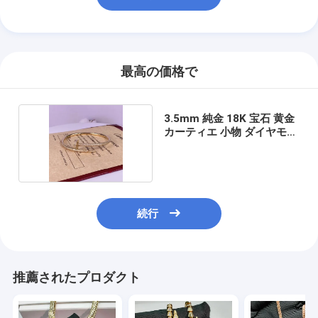
わたしたち に つい て
工場ツアー
最高の価格で
品質管理
ニュース
3.5mm 純金 18K 宝石 黄金
カーティエ 小物 ダイヤモン
事件
ド
ブログ
引金 を 求め て ください
続行
18k ゴールド アクセサリー
推薦されたプロダクト
18K ゴールド ネックレス