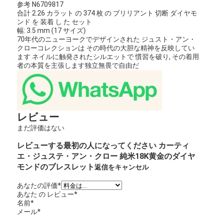
参考 N6709817
合計 2.26 カラット の 374 枚 の ブリリアント 切断 ダイヤモ
ンド を 装着 し た セット
幅: 3.5 mm (17 サイズ)
70年代のニューヨークでデザインされた ジュスト・アン・
クローコレクションは その時代の大胆な精神を反映してい
ます ネイルに触発されたシルエットで 慣習を破り, その着用
者の本質を主張します独立無畏で自由だ
レビュー
まだ評価はない
レビューする最初の人になってください カーティ
エ・ジュステ・アン・クロー 純米18K黄金のダイヤ
モンドのブレスレット
返信をキャンセル
あなたの評価
*
あなた の レビュー
*
名前
*
メール
*