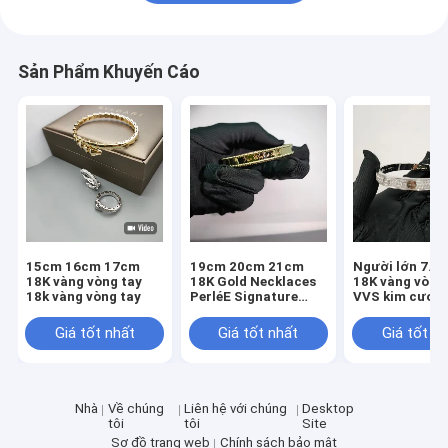
Vòng tai bằng vàng 18K
Nhẫn vàng 18k
Sản Phẩm Khuyến Cáo
Vòng tay vàng 18K
18K vàng trang sức
Van Cleef Arpels
Cartier tùy chỉnh
15cm 16cm 17cm
19cm 20cm 21cm
Người lớn 7.4
18K vàng vòng tay
18K Gold Necklaces
18K vàng vòng
18k vàng vòng tay
PerléE Signature
VVS kim cươn
Bracelet, Medium
carat vàng vòn
Model
2.3 carat kim
Giá tốt nhất
Giá tốt nhất
Giá tốt n
Halo
Nhà
Về chúng
Liên hệ với chúng
Desktop
tôi
tôi
Site
Sơ đồ trang web
Chính sách bảo mật