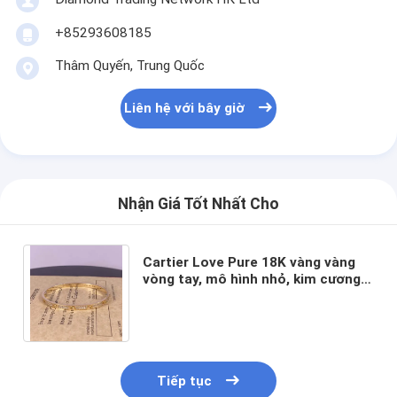
Về chúng tôi
+85293608185
Chuyến tham quan nhà máy
Thâm Quyến, Trung Quốc
Kiểm soát chất lượng
Liên hệ với bây giờ
Tin tức
Các vụ án
Nhận Giá Tốt Nhất Cho
Blog
Yêu cầu Đặt giá
Cartier Love Pure 18K vàng vàng
vòng tay, mô hình nhỏ, kim cương
nhựa kim cương bán buôn trang
sức thương hiệu
18k vàng phụ kiện
Vòng cổ vàng 18K
Tiếp tục