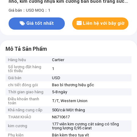
nhỏ, kim cương nhựa kim cương bán buôn trang sức
thương hiệu
Giá bán：USD
MOQ：1
Giá tốt nhất
Liên hệ với bây giờ
Mô Tả Sản Phẩm
Hàng hiệu
Cartier
Số lượng đặt hàng
1
tối thiểu
Giá bán
USD
chi tiết đóng gói
Bao bì thương hiệu gốc
Thời gian giao hàng
5-8 ngày
Điều khoản thanh
T/T, Western Union
toán
Khả năng cung cấp
500/cái Một tháng
THAM KHẢO
N6710617
177 viên kim cương cắt sáng có tổng
kim cương
trọng lượng 0,95 carat
Phụ kiện
Bán kèm theo tua vít