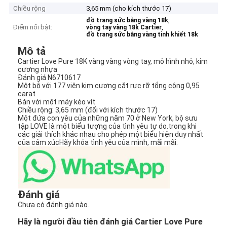
Chiều rộng
3,65 mm (cho kích thước 17)
,
đồ trang sức bằng vàng 18k
Điểm nổi bật:
,
vòng tay vàng 18k Cartier
đồ trang sức bằng vàng tinh khiết 18k
Mô tả
Cartier Love Pure 18K vàng vàng vòng tay, mô hình nhỏ, kim
cương nhựa
Đánh giá N6710617
Một bộ với 177 viên kim cương cắt rực rỡ tổng cộng 0,95
carat
Bán với một máy kéo vít
Chiều rộng: 3,65 mm (đối với kích thước 17)
Một đứa con yêu của những năm 70 ở New York, bộ sưu
tập LOVE là một biểu tượng của tình yêu tự do.trong khi
các giải thích khác nhau cho phép một biểu hiện duy nhất
của cảm xúcHãy khóa tình yêu của mình, mãi mãi.
Đánh giá
Chưa có đánh giá nào.
Hãy là người đầu tiên đánh giá Cartier Love Pure