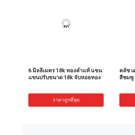
พูทอง
6 มิลลิเมตร 18k ทองคําแท้ แขน
คลัช เ
คาร์ท
แขนปรับขนาด 18k จับหอยทอง
สีชมพู
ราคาถูกที่สุด