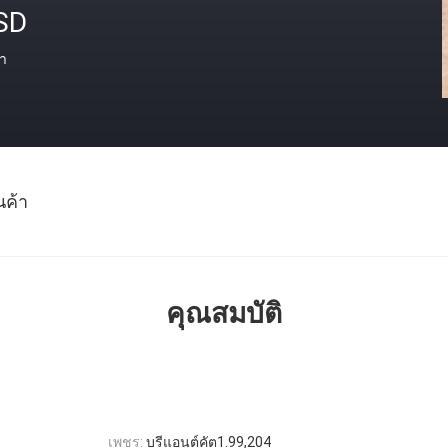
SD
า
นค้า
คุณสมบัติ
เพชร:
บรีแอนต์คัต1.99,204