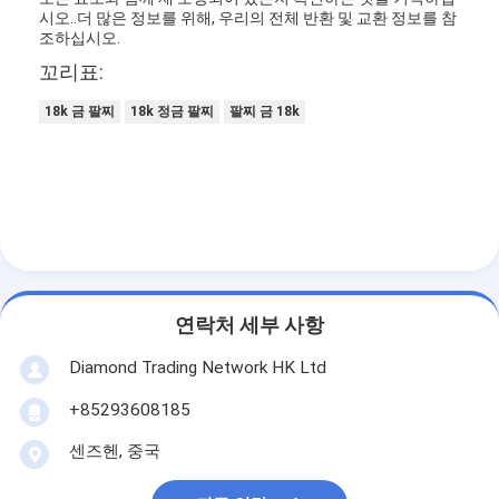
시오..
더 많은 정보를 위해, 우리의 전체 반환 및 교환 정보를 참
조하십시오.
꼬리표:
18k 금 팔찌
18k 정금 팔찌
팔찌 금 18k
연락처 세부 사항
Diamond Trading Network HK Ltd
집
+85293608185
제품
센즈헨, 중국
비디오