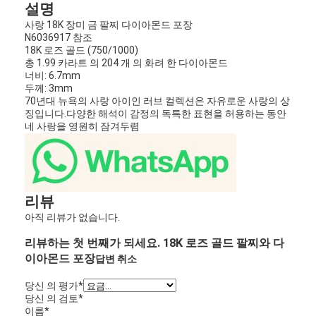
설명
사랑 18K 장미 금 팔찌 다이아몬드 포장
N6036917 참조
18K 로즈 골드 (750/1000)
총 1.99 카라트 의 204 개 의 화려 한 다이아몬드
너비: 6.7mm
두께: 3mm
70년대 뉴욕의 사랑 아이인 러브 컬렉션은 자유로운 사랑의 상
징입니다.다양한 해석이 감정의 독특한 표현을 허용하는 동안
네 사랑을 영원히 잠겨두렴
리뷰
아직 리뷰가 없습니다.
리뷰하는 첫 번째가 되세요. 18K 로즈 골드 팔찌와 다
이아몬드 포장
답변 취소
당신 의 평가
*
당신 의 검토
*
이름
*