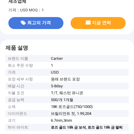
제조업체
가격：USD
MOQ：1
최고의 가격
지금 연락
제품 설명
브랜드 이름
Cartier
최소 주문 수량
1
가격
USD
포장 세부 사항
원래 브랜드 포장
배달 시간
5-8day
지불 조건
T/T, 웨스턴 유니온
공급 능력
500/개 1개월
소재
18K 로즈골드(750/1000)
다이아몬드
브릴리언트 컷, 1.99,204
크기
6.7mm,3mm
하이 라이트:
,
로즈 골드 18k 금 보석
로즈 골드 18k 금 팔찌