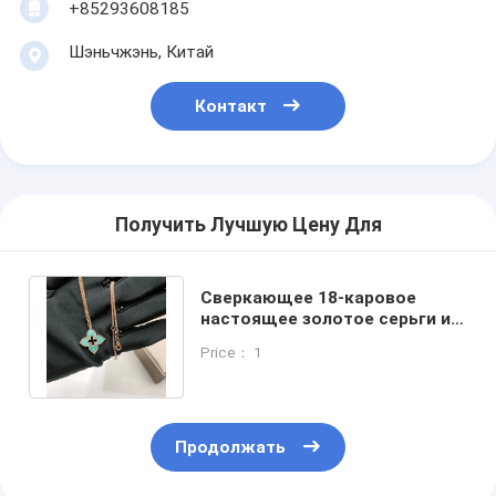
+85293608185
Шэньчжэнь, Китай
Контакт
Получить Лучшую Цену Для
Сверкающее 18-каровое
настоящее золотое серьги и
ожерелье с натуральным
Price： 1
рубином
Продолжать