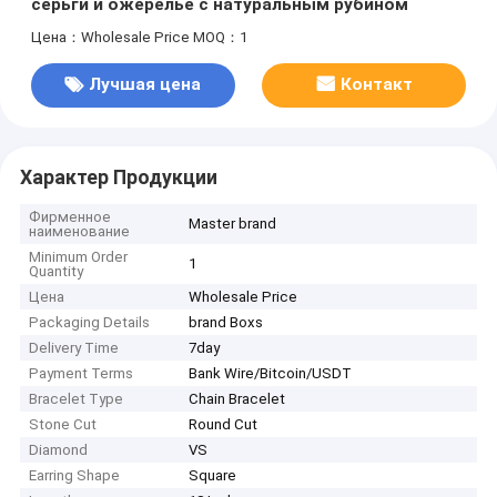
серьги и ожерелье с натуральным рубином
Цена：Wholesale Price
MOQ：1
Лучшая цена
Контакт
Характер Продукции
Фирменное
Master brand
наименование
Minimum Order
1
Quantity
Цена
Wholesale Price
Packaging Details
brand Boxs
Delivery Time
7day
Payment Terms
Bank Wire/Bitcoin/USDT
Bracelet Type
Chain Bracelet
Stone Cut
Round Cut
Diamond
VS
Earring Shape
Square