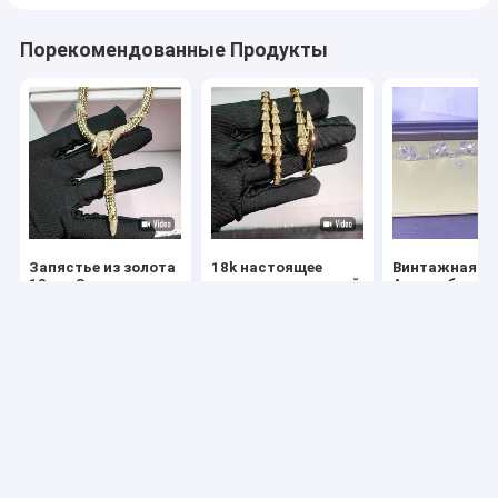
Порекомендованные Продукты
Запястье из золота
18k настоящее
Винтажная
18 кл. Звездная
золото квадратный
Альгамбра Чи
цепочка с
круглый
18K Белое зол
бриллиантом и
бриллиантовый
Браслет 5 Мо
натуральным
рубиновый серьги с
18K Золото
Лучшая цена
Лучшая цена
Лучшая ц
рубином.
цепочкой браслет
Ювелирные и
набор
Главная
Карта
контактные
Desktop
страница
сайта
данные
Site
Карта сайта
Политика конфиденциальности