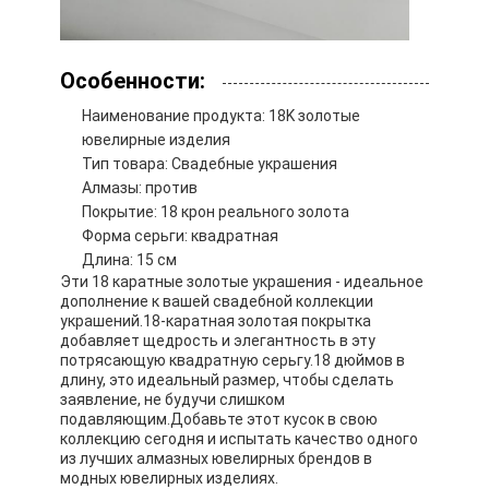
О нас
экскурсия по заводу
Особенности:
Наименование продукта: 18K золотые
Контроль качества
ювелирные изделия
Тип товара: Свадебные украшения
Новости
Алмазы: против
Покрытие: 18 крон реального золота
Случаи
Форма серьги: квадратная
Длина: 15 см
Блог
Эти 18 каратные золотые украшения - идеальное
дополнение к вашей свадебной коллекции
Запросите цитату
украшений.18-каратная золотая покрытка
добавляет щедрость и элегантность в эту
потрясающую квадратную серьгу.18 дюймов в
длину, это идеальный размер, чтобы сделать
заявление, не будучи слишком
Аксессуары из золота 18k
подавляющим.Добавьте этот кусок в свою
коллекцию сегодня и испытать качество одного
Ожерелья из золота 18 карат
из лучших алмазных ювелирных брендов в
модных ювелирных изделиях.