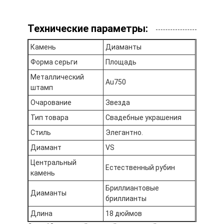
Золотые серьги 18K
Технические параметры:
Золотые кольца 18 карат
Камень
Диаманты
18K золотые браслеты
Форма серьги
Площадь
ювелирные изделия золота 18K
Металлический
Au750
штамп
Ван Клиф Арпельс
Очарование
Звезда
Таможня более cartier
Тип товара
Свадебные украшения
Стиль
Элегантно.
Диамант
VS
Центральный
Естественный рубин
камень
Бриллиантовые
Диаманты
бриллианты
Длина
18 дюймов