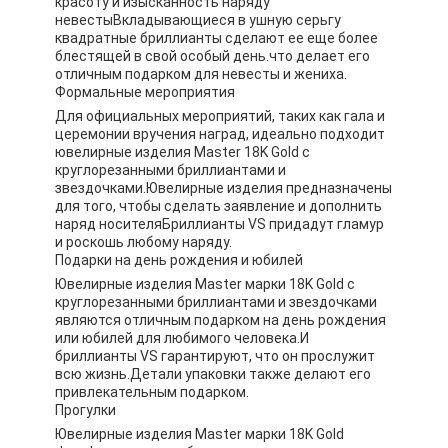
красоту и изысканность наряду
невестыВкладывающиеся в ушную серьгу
квадратные бриллианты сделают ее еще более
блестящей в свой особый день.что делает его
отличным подарком для невесты и жениха.
Формальные мероприятия
Для официальных мероприятий, таких как гала и
церемонии вручения наград, идеально подходит
ювелирные изделия Master 18K Gold с
круглорезанными бриллиантами и
звездочками.Ювелирные изделия предназначены
для того, чтобы сделать заявление и дополнить
наряд носителяБриллианты VS придадут гламур
и роскошь любому наряду.
Подарки на день рождения и юбилей
Ювелирные изделия Master марки 18K Gold с
круглорезанными бриллиантами и звездочками
являются отличным подарком на день рождения
или юбилей для любимого человека.И
бриллианты VS гарантируют, что он прослужит
всю жизнь.Детали упаковки также делают его
привлекательным подарком.
Прогулки
Ювелирные изделия Master марки 18K Gold