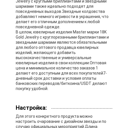
Jewelry с круглыми бриллиантами и звездными
шармами также идеально подходят для
повседневных выходов.Звездные колдовства
добавляют немного игривости в украшения, что
делает его отличным дополнением к любой
повседневной одежде.
В целом, ювелирные изделия Master марки 18K
Gold Jewelry с круглорезанными бриллиантами и
звездными шармами являются обязательными
для любого оптового продавца ювелирных
изделий, желающего добавить
высококачественные и универсальные
ювелирные изделия в свои коллекции.Оптовая
цена и минимальное количество заказов 1
делают его доступным для всех покупателей7-
дневный срок доставки и условия оплаты
банковских переводов/биткоина/USDT делают
покупку удобной.
Настройка:
Для этого конкретного продукта можно
настроить очарование с дизайном звезды и по
случаю официальных мероприятий.Длина