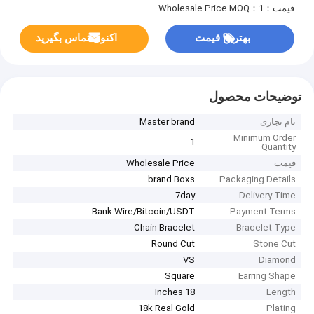
قیمت：Wholesale Price
MOQ：1
بهترین قیمت
اکنون تماس بگیرید
توضیحات محصول
نام تجاری
Master brand
Minimum Order
1
Quantity
قیمت
Wholesale Price
brand Boxs
Packaging Details
7day
Delivery Time
Bank Wire/Bitcoin/USDT
Payment Terms
Chain Bracelet
Bracelet Type
Round Cut
Stone Cut
VS
Diamond
Square
Earring Shape
18 Inches
Length
18k Real Gold
Plating