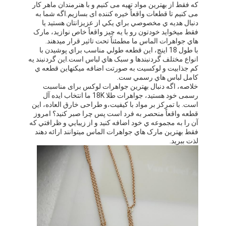
که فقط از بهترین مواد تهیه می کنیم و با هنرمندان ماهر کار
می کنیم تا قطعات واقعاً خیره کننده ای بسازیم.اگه شما به
دنبال هديه ي مخصوصي براي يکي از عزيزانتان هستيد يا
فقط ميخوايد خودتون رو با يه چيز واقعاً خاص نوازيد، مارک
هاي جواهرات الماس ما مطمئناً تحت تاثير قرار ميدهند.
با طول 18 اينچ، اين قطعه طولي مناسب براي پوشيدن با
انواع مختلف گردنبندها و سبک هاي لباس است.اين گردنبند يه
کم جذابيت و لوکسيت به صورتت اضافه ميکنهاين قطعه ي
کامل لباس هاي رسمي ست.
خلاصه، اگه دنبال بهترین جواهرات لوکس برای مناسبت
رسمی خود هستید، جواهرات طلا 18K ما انتخاب ایده آل
است. با تمرکز بر مواد با کیفیت،و طراحی خارق العاده، اين
قطعه واقعاً منحصر به فرد است پس چرا صبر کنيد؟ امروز
آن را به مجموعه ي خود اضافه کنيد و از زيبايي و ظرافتي که
فقط بهترين مارک هاي جواهرات الماس ميتوانند ارائه دهند
لذت ببريد.