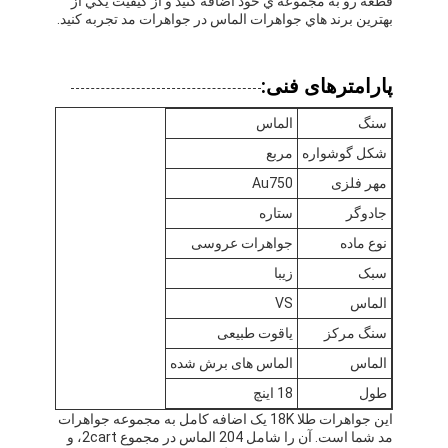
قطعه رو به مجموعه ي خود اضافه کنيد و از کیفیت يکي از
درباره ما
بهترين برند هاي جواهرات الماس در جواهرات مد تجربه کنيد.
تور کارخانه
پارامترهای فنی:
کنترل کیفیت
سنگ
الماس
اخبار
شکل گوشواره
مربع
مهر فلزی
Au750
پرونده ها
جادوگر
ستاره
وبلاگ
نوع ماده
جواهرات عروسی
سبک
زيبا
درخواست نقل قول
الماس
VS
سنگ مرکز
یاقوت طبیعی
الماس
الماس های برش شده
لوازم جانبی طلا 18k
طول
18 اينچ
گردنبند هاي طلايي 18 کيلوگرم
این جواهرات طلا 18K یک اضافه کامل به مجموعه جواهرات
مد شما است. آن را شامل 204 الماس در مجموع 2cart، و