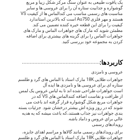
یک یاقوت طبیعی به عنوان سنگ مرکز.شکل زیبا و مربع
گوشواره هاي طلايي 18 کارت
گوشواره و جذابیت ستاره آن را برای عروسی ها و سایر
مناسبت های رسمی مناسب می کندالماس ها از کیفیت VS
حلقه هاي طلايي 18 کارت
هستند و مهر فلزی Au750 است که بالاترین استاندارد
کیفیت را برای این قطعه خیره کننده تضمین می کند.
مطمئن شوید که مارک های جواهرات الماس و مارک های
دستبندهاي طلايي 18 کارت
جواهرات الماس را برای گزینه های بیشتری برای اضافه
کردن به مجموعه خود بررسی کنید.
جواهرات طلا 18K
وان کلیف آرپلز
کاربردها:
عروسی و نامزدی
کارتیه سفارشی
جواهرات طلایی 18K مارک استاد با الماس های گرد و طلسم
ستاره ای برای عروسی ها و نامزدی ها ایده آل
است.جواهرات طراحی شده اند تا به لباس عروس یک لمس
از ظرافت و نفاست اضافه کنندالماس های VS که در
جواهرات مربع شکل گوشواره قرار گرفته اند باعث می
شوند که در روز ویژه اش بیشتر درخشان شود. جزئیات بسته
بندی جواهرات نیز جذاب هستند،که باعث ميشه که يه هديه
عالي براي عروس و داماد باشه.
رویدادهای رسمی
برای رویدادهای رسمی مانند گالاها و مراسم اهدای جایزه،
جواهرات طلایی 18K مارک استاد با الماس های گرد و طلسم