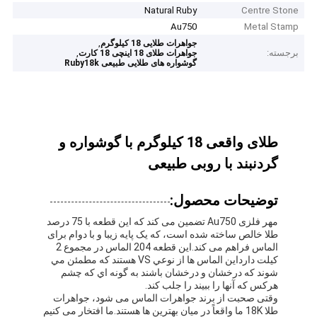
Natural Ruby
Centre Stone
Au750
Metal Stamp
,
جواهرات طلایی 18 کیلوگرم
برجسته:
,
جواهرات طلای 18 اینچی 18 کارت
گوشواره های طلایی طبیعی Ruby18k
طلای واقعی 18 کیلوگرم با گوشواره و
گردنبند با روبی طبیعی
توضیحات محصول:
مهر فلزی Au750 تضمین می کند که این قطعه با 75 درصد
طلا خالص ساخته شده است، که یک پایه زیبا و با دوام برای
الماس فراهم می کند.اين قطعه 204 الماس در مجموع 2
کيلت دارداين الماس ها از نوعي VS هستند که مطمئن مي
شوند که درخشان و درخشان باشند به گونه اي که چشم
هرکس که آنها را ببيند را جلب کند.
وقتی صحبت از برند جواهرات الماس می شود، جواهرات
طلا 18K ما واقعاً در میان بهترین ها هستند.ما افتخار می کنیم