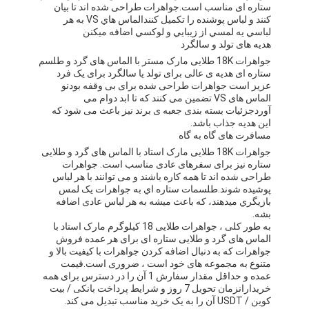
ستاره ای مناسب است.جواهرات طراحی شده اند تا بیان
کنند و لباس پوشنده را تکمیل کنندالماس هاي VS به هر
لباسي يه لمسي از زيبايي و لوکسي اضافه ميکنن
هدیه های تولد و سالگرد
جواهرات 18K طلایی مارک مستر با الماس های گرد و طلسم
ستاره ای هدیه ی عالی برای تولد یا سالگرد برای یک فرد
عزیز است جواهرات طراحی شده برای بی وقفه بودنو
الماس های VS تضمین می کنند که تا ابد دوام می
آوردجزئیات بسته بندی جعبه ی برند نیز باعث می شود که
این هدیه جذاب باشد.
مسافرت های گاه به گاه
جواهرات 18K طلایی مارک استاد با الماس های گرد و طلایی
ستاره نیز برای سفرهای عادی مناسب است. جواهرات
طراحی شده اند تا همه کاره باشند و می توانند با هر لباس
پوشیده شوند.طلسمات ستاره اي به جواهرات يک لمس
بازيگري ميدهند، که باعث میشه به هر لباس عادی اضافه
بشه.
به طور کلی ، جواهرات طلایی 18 کیلوگرم مارک استاد با
الماس های گرد و طلایی ستاره ای برای هر عمده فروش
جواهرات که به دنبال اضافه کردن جواهرات با کیفیت بالا و
متنوع به مجموعه های خود است ، ضروری است.قیمت
عمده و حداقل مقدار سفارش 1 آن را در دسترس برای همه
خریدارانزمان تحویل 7 روز و شرایط پرداخت بانکی / بیت
کوین / USDT آن را به یک خرید مناسب تبدیل می کند.