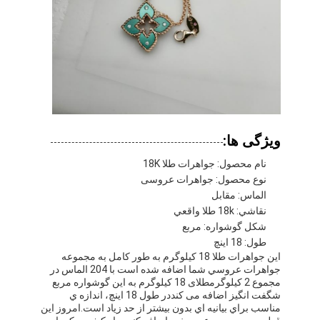
ویژگی ها:
نام محصول: جواهرات طلا 18K
نوع محصول: جواهرات عروسی
الماس: مقابل
نقاشي: 18k طلا واقعي
شکل گوشواره: مربع
خونه
طول: 18 اینچ
اين جواهرات طلا 18 کيلوگرم به طور کامل به مجموعه
جواهرات عروسي شما اضافه شده است با 204 الماس در
محصولات
مجموع 2 کيلوگرمطلای 18 کیلوگرم به این گوشواره مربع
شگفت انگیز اضافه می کنددر طول 18 اينچ، اندازه ي
ویدیو
مناسب براي بيانيه اي بدون بيشتر از حد زياد است.امروز اين