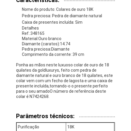
Nome do produto: Colares de ouro 18K
Pedra preciosa: Pedra de diamante natural
Caixa de presentes incluída: Sim
Detalhes
Ref.:348165
Material:Ouro branco
Diamante (caratos):14.74
Pedra preciosa:Diamante
Comprimento da corrente: 39 cm
Ponha as mãos neste luxuoso colar de ouro de 18
quilates da goldluxurys, feito com pedra de
diamante natural e ouro branco de 18 quilates, este
colar vem com um fecho de lagosta e uma caixa de
presente incluída,tornando-o o presente perfeito
para o seu amadoO número de referência deste
colar é N7424268.
Para casa
Produtos
Parâmetros técnicos:
Vídeos
Purificação
18K