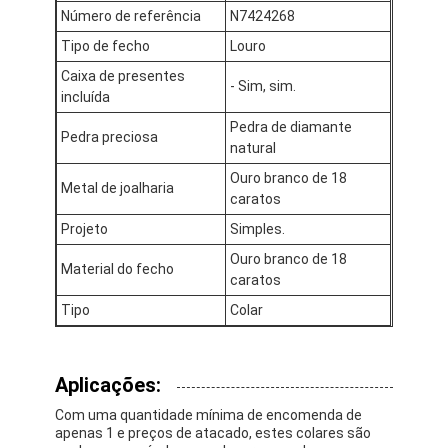
Número de referência
N7424268
Sobre nós
Tipo de fecho
Louro
Visita à fábrica
Caixa de presentes
- Sim, sim.
incluída
Controle de qualidade
Pedra de diamante
Pedra preciosa
natural
Notícias
Ouro branco de 18
Metal de joalharia
Casos
caratos
Projeto
Simples.
Blogue
Ouro branco de 18
Material do fecho
caratos
Solicite um orçamento
Tipo
Colar
Acessórios de ouro 18k
Aplicações:
Com uma quantidade mínima de encomenda de
Colares de ouro de 18K
apenas 1 e preços de atacado, estes colares são