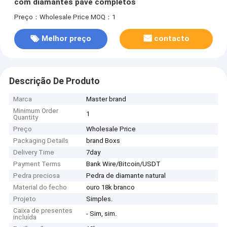
com diamantes pavé completos
Preço：Wholesale Price
MOQ：1
Melhor preço
contacto
Descrição De Produto
Marca
Master brand
Minimum Order
1
Quantity
Preço
Wholesale Price
Packaging Details
brand Boxs
Delivery Time
7day
Payment Terms
Bank Wire/Bitcoin/USDT
Pedra preciosa
Pedra de diamante natural
Material do fecho
ouro 18k branco
Projeto
Simples.
Caixa de presentes
- Sim, sim.
incluída