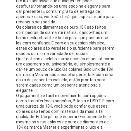
um luxo acessível que qualquer um pode
Brincos de ouro de 18K
desfrutar.tornando-os uma escolha elegante para
dar presentesE com um prazo de entrega de
Anéis de ouro de 18 quilates
apenas 7 dias, você não terá que esperar muito para
receber o seu pedido.
Os colares de diamantes de ouro 18K são feitos
Pulseiras de ouro 18K
com pedras de diamante natural, dando-lhes um
brilho deslumbrante e brilho.para que possas usá-
joia do ouro 18K
los com confiança.E com o seu design clássico,
estes colares são versáteis o suficiente para serem
usados com uma variedade de roupas.
Van Cleef Arpels
Quer estejas a celebrar uma ocasião especial, como
um casamento ou aniversário, ou simplesmente a
Costume mais cartier
dar-te um pouco de luxo,Os colares Gold Link de 18K
da marca Master são a escolha perfeita.E com uma
caixa de presentes incluída, estão prontas para
serem dadas como um presente atencioso e
elegante.
O pagamento é fácil e conveniente com opções
como transferência bancária, Bitcoin e USDT. E com
uma pureza de 18K, você pode confiar que esses
colares são feitos com materiais da mais alta
qualidade. Então por que esperar?Encomende hoje
mesmo os seus colares de ouro de diamantes de
18K da marca Master e experimenta o luxo e a