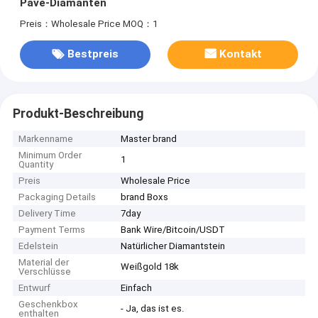
Pavé-Diamanten
Preis：Wholesale Price
MOQ：1
Bestpreis
Kontakt
Produkt-Beschreibung
Markenname
Master brand
Minimum Order
1
Quantity
Preis
Wholesale Price
Packaging Details
brand Boxs
Delivery Time
7day
Payment Terms
Bank Wire/Bitcoin/USDT
Edelstein
Natürlicher Diamantstein
Material der
Weißgold 18k
Verschlüsse
Entwurf
Einfach
Geschenkbox
- Ja, das ist es.
enthalten