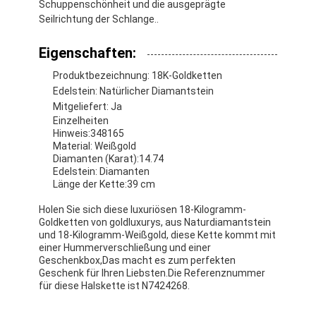
Schuppenschönheit und die ausgeprägte
Seilrichtung der Schlange..
Eigenschaften:
Produktbezeichnung: 18K-Goldketten
Edelstein: Natürlicher Diamantstein
Mitgeliefert: Ja
Einzelheiten
Hinweis:348165
Material: Weißgold
Diamanten (Karat):14.74
Edelstein: Diamanten
Länge der Kette:39 cm
Holen Sie sich diese luxuriösen 18-Kilogramm-
Goldketten von goldluxurys, aus Naturdiamantstein
und 18-Kilogramm-Weißgold, diese Kette kommt mit
Zu Hause
einer Hummerverschließung und einer
Geschenkbox,Das macht es zum perfekten
Produkte
Geschenk für Ihren Liebsten.Die Referenznummer
für diese Halskette ist N7424268.
Videos