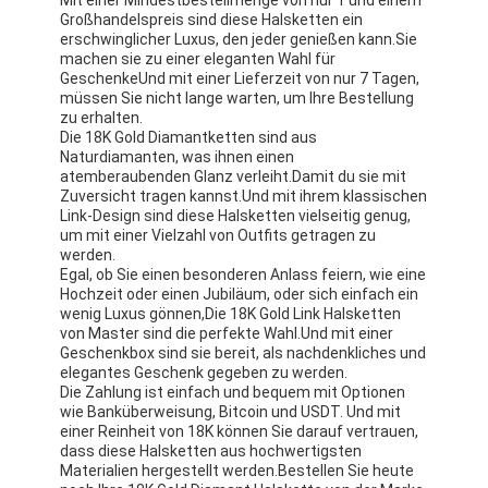
18 Karat Gold Ohrringe
Großhandelspreis sind diese Halsketten ein
erschwinglicher Luxus, den jeder genießen kann.Sie
machen sie zu einer eleganten Wahl für
18 Karat Goldringe
GeschenkeUnd mit einer Lieferzeit von nur 7 Tagen,
müssen Sie nicht lange warten, um Ihre Bestellung
18 Karat Gold Armbänder
zu erhalten.
Die 18K Gold Diamantketten sind aus
Naturdiamanten, was ihnen einen
Schmuck des Gold18k
atemberaubenden Glanz verleiht.Damit du sie mit
Zuversicht tragen kannst.Und mit ihrem klassischen
Van Cleef Arpels
Link-Design sind diese Halsketten vielseitig genug,
um mit einer Vielzahl von Outfits getragen zu
Gewohnheit cartier
werden.
Egal, ob Sie einen besonderen Anlass feiern, wie eine
Hochzeit oder einen Jubiläum, oder sich einfach ein
wenig Luxus gönnen,Die 18K Gold Link Halsketten
von Master sind die perfekte Wahl.Und mit einer
Geschenkbox sind sie bereit, als nachdenkliches und
elegantes Geschenk gegeben zu werden.
Die Zahlung ist einfach und bequem mit Optionen
wie Banküberweisung, Bitcoin und USDT. Und mit
einer Reinheit von 18K können Sie darauf vertrauen,
dass diese Halsketten aus hochwertigsten
Materialien hergestellt werden.Bestellen Sie heute