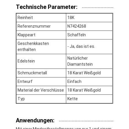
Über uns
Technische Parameter:
Reinheit
18K
Werksbesichtigung
Referenznummer
N7424268
Qualitätskontrolle
Klappeart
Schaffeln
Neuigkeiten
Geschenkkasten
- Ja, das ist es.
enthalten
Rechtssachen
Natürlicher
Edelstein
Diamantstein
Blog
Schmuckmetall
18 Karat Weißgold
Entwurf
Einfach
Bitte um ein Angebot
Material der Verschlüsse
18 Karat Weißgold
Typ
Kette
18k Gold Zubehör
Anwendungen:
18K-Gold-Halsbänder
Mit einer Mindestbestellmenge von nur 1 und einem