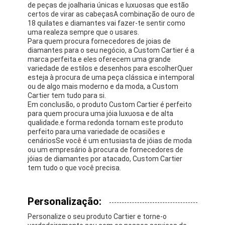
de peças de joalharia únicas e luxuosas que estão
Sobre nós
certos de virar as cabeçasA combinação de ouro de
18 quilates e diamantes vai fazer-te sentir como
Visita à fábrica
uma realeza sempre que o usares.
Para quem procura fornecedores de joias de
diamantes para o seu negócio, a Custom Cartier é a
Controle de qualidade
marca perfeita.e eles oferecem uma grande
variedade de estilos e desenhos para escolherQuer
Notícias
esteja à procura de uma peça clássica e intemporal
ou de algo mais moderno e da moda, a Custom
Cartier tem tudo para si.
Casos
Em conclusão, o produto Custom Cartier é perfeito
para quem procura uma jóia luxuosa e de alta
Blogue
qualidade.e forma redonda tornam este produto
perfeito para uma variedade de ocasiões e
cenáriosSe você é um entusiasta de jóias de moda
Solicite um orçamento
ou um empresário à procura de fornecedores de
jóias de diamantes por atacado, Custom Cartier
tem tudo o que você precisa.
Acessórios de ouro 18k
Personalização:
Colares de ouro de 18K
Personalize o seu produto Cartier e torne-o