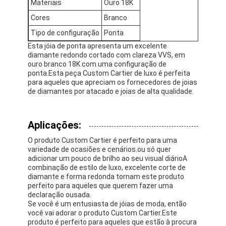
Materiais
Ouro 18K
Cores
Branco
Tipo de configuração
Ponta
Esta jóia de ponta apresenta um excelente
diamante redondo cortado com clareza VVS, em
ouro branco 18K com uma configuração de
ponta.Esta peça Custom Cartier de luxo é perfeita
para aqueles que apreciam os fornecedores de joias
de diamantes por atacado e joias de alta qualidade.
Aplicações:
O produto Custom Cartier é perfeito para uma
variedade de ocasiões e cenários.ou só quer
adicionar um pouco de brilho ao seu visual diárioA
combinação de estilo de luxo, excelente corte de
Para casa
diamante e forma redonda tornam este produto
perfeito para aqueles que querem fazer uma
Produtos
declaração ousada.
Se você é um entusiasta de jóias de moda, então
você vai adorar o produto Custom Cartier.Este
Vídeos
produto é perfeito para aqueles que estão à procura