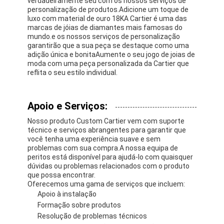
verdadeiramente seu com os nossos serviços de
Brincos de ouro de 18K
personalização de produtos.Adicione um toque de
luxo com material de ouro 18KA Cartier é uma das
marcas de jóias de diamantes mais famosas do
Anéis de ouro de 18 quilates
mundo.e os nossos serviços de personalização
garantirão que a sua peça se destaque como uma
Pulseiras de ouro 18K
adição única e bonitaAumente o seu jogo de joias de
moda com uma peça personalizada da Cartier que
joia do ouro 18K
reflita o seu estilo individual.
Van Cleef Arpels
Apoio e Serviços:
Costume mais cartier
Nosso produto Custom Cartier vem com suporte
técnico e serviços abrangentes para garantir que
você tenha uma experiência suave e sem
problemas com sua compra.A nossa equipa de
peritos está disponível para ajudá-lo com quaisquer
dúvidas ou problemas relacionados com o produto
que possa encontrar.
Oferecemos uma gama de serviços que incluem:
Apoio à instalação
Formação sobre produtos
Resolução de problemas técnicos