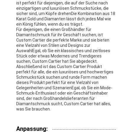
ist perfekt für diejenigen, die auf der Suche nach
Über uns
einzigartigen und luxuriösen Schmuckstücke, die
sicher sind, um Köpfe drehenDie Kombination aus 18
Werksbesichtigung
Karat Gold und Diamanten lässt dich jedes Mal wie
ein König fühlen, wenn du es trägst.
Für diejenigen, die einen Großhändler für
Qualitätskontrolle
Diamantschmuck für ihr Geschäft suchen, ist
Custom Cartier die perfekte Marke.und sie bieten
Neuigkeiten
eine Vielzahl von Stilen und Designs zur
AuswahlEgal, ob Sie ein klassisches und zeitloses
Stück oder etwas Modernes und Trendigeres
Rechtssachen
suchen, Custom Cartier hat Sie abgedeckt.
Abschließend ist das Custom Cartier Produkt
Blog
perfekt für alle, die ein luxuriöses und hochwertiges
Schmuckstück suchen.und runde Form machen
dieses Produkt perfekt für eine Vielzahl von
Bitte um ein Angebot
Gelegenheiten und SzenarienEgal, ob Sie ein Mode-
Schmuck-Enthusiast oder ein Geschäftsinhaber
sind, der nach Großhandelslieferanten für
Diamantschmuck sucht, Custom Cartier hat alles,
was Sie brauchen.
18k Gold Zubehör
18K-Gold-Halsbänder
Anpassung: