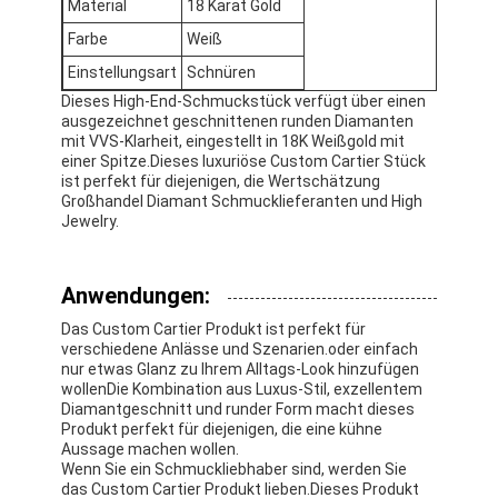
Material
18 Karat Gold
Farbe
Weiß
Einstellungsart
Schnüren
Dieses High-End-Schmuckstück verfügt über einen
ausgezeichnet geschnittenen runden Diamanten
mit VVS-Klarheit, eingestellt in 18K Weißgold mit
einer Spitze.Dieses luxuriöse Custom Cartier Stück
ist perfekt für diejenigen, die Wertschätzung
Großhandel Diamant Schmucklieferanten und High
Jewelry.
Anwendungen:
Das Custom Cartier Produkt ist perfekt für
verschiedene Anlässe und Szenarien.oder einfach
nur etwas Glanz zu Ihrem Alltags-Look hinzufügen
Zu Hause
wollenDie Kombination aus Luxus-Stil, exzellentem
Diamantgeschnitt und runder Form macht dieses
Produkte
Produkt perfekt für diejenigen, die eine kühne
Aussage machen wollen.
Wenn Sie ein Schmuckliebhaber sind, werden Sie
Videos
das Custom Cartier Produkt lieben.Dieses Produkt