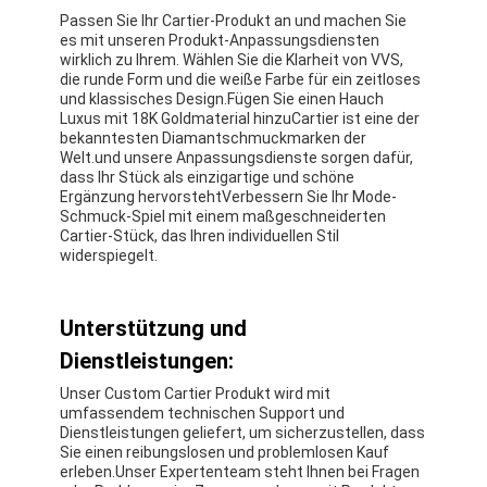
18 Karat Gold Ohrringe
Passen Sie Ihr Cartier-Produkt an und machen Sie
es mit unseren Produkt-Anpassungsdiensten
wirklich zu Ihrem. Wählen Sie die Klarheit von VVS,
18 Karat Goldringe
die runde Form und die weiße Farbe für ein zeitloses
und klassisches Design.Fügen Sie einen Hauch
18 Karat Gold Armbänder
Luxus mit 18K Goldmaterial hinzuCartier ist eine der
bekanntesten Diamantschmuckmarken der
Schmuck des Gold18k
Welt.und unsere Anpassungsdienste sorgen dafür,
dass Ihr Stück als einzigartige und schöne
Ergänzung hervorstehtVerbessern Sie Ihr Mode-
Van Cleef Arpels
Schmuck-Spiel mit einem maßgeschneiderten
Cartier-Stück, das Ihren individuellen Stil
Gewohnheit cartier
widerspiegelt.
Unterstützung und
Dienstleistungen:
Unser Custom Cartier Produkt wird mit
umfassendem technischen Support und
Dienstleistungen geliefert, um sicherzustellen, dass
Sie einen reibungslosen und problemlosen Kauf
erleben.Unser Expertenteam steht Ihnen bei Fragen