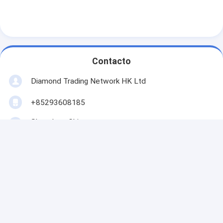
Contacto
Diamond Trading Network HK Ltd
+85293608185
Shenzhen, China
contacto
Obter O Melhor Preço Para