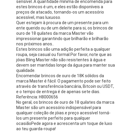
sensível..A quantidade mínima de encomenda para
estes brincos é um, e eles estão disponíveis a
preços de atacado, tornando-os um acessório
acessível, mas luxuoso.
Quer estejam à procura de um presente para um
ente querido ou de um deleite para si, os brincos de
ouro de 18 quilates da marca Master vão
impressionar.garantindo que brilharão e brilharão
nos próximos anos..
Estes brincos são uma adição perfeita a qualquer
roupa, seja casual ou formal.Por favor, note que as
jóias Bling Master não são resistentes à água e
devem ser mantidas longe da água para manter sua
qualidade.
Encomendar brincos de ouro de 18K sólidos da
marca Master é fácil. O pagamento pode ser feito
através de transferência bancária, Bitcoin ou USDT,
e o tempo de entrega é de apenas sete dias.
Referência: H8000656
No geral, os brincos de ouro de 18 quilates da marca
Master são um acessório indispensável para
qualquer coleção de jóias.e preço acessível torná-
los um presente perfeito para qualquer
ocasiãoPede agora e acrescenta um toque de luxo
ao teu guarda-roupa!