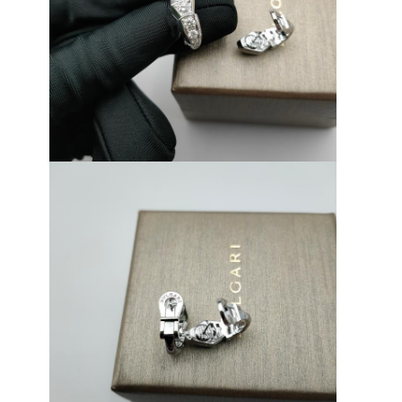
Sobre nós
Visita à fábrica
Controle de qualidade
Notícias
Casos
Blogue
Solicite um orçamento
Acessórios de ouro 18k
Colares de ouro de 18K