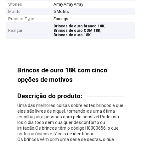
Stones
Array,Array,Array
Motifs
5 Motifs
Product Type
Earrings
,
Brincos de ouro branco 18K
Realçar:
,
Brincos de ouro ODM 18K
Brincos de ouro 18K
Brincos de ouro 18K com cinco
opções de motivos
Descrição do produto:
Uma das melhores coisas sobre estes brincos é que
eles são livres de níquel, tornando-os uma ótima
escolha para pessoas com pele sensível.Pode usá-
los o dia todo sem qualquer desconforto ou
irritação.Os brincos têm o código H8000656, o que
os torna únicos e fáceis de identificar.
Os brincos vêm com uma série de pedras, o que