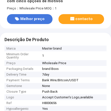
com cinco opções de motivos
Preço：Wholesale Price
MOQ：1
Melhor preço
contacto
Descrição De Produto
Marca
Master brand
Minimum Order
1
Quantity
Preço
Wholesale Price
Packaging Details
brand Boxs
Delivery Time
7day
Payment Terms
Bank Wire/Bitcoin/USDT
Gemstone
None
Closure Type
Push Back
Logo
Accept Customer's Logo,available
Ref
H8000656
Hypoallergenic
Yes