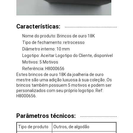
Brincos de ouro de 18K
Anéis de ouro de 18 quilates
Características:
Pulseiras de ouro 18K
Nome do produto: Brincos de ouro 18K
Tipo de fechamento: retrocesso
joia do ouro 18K
Diâmetro interno: 10 mm
Logotipo: Aceitar Logotipo do Cliente, disponível
Van Cleef Arpels
Motivos: 5 Motivos
Referência: H8000656
Costume mais cartier
Estes brincos de ouro 18K da joalheria de ouro
mestre são uma adição luxuosa à sua coleção..Os
brincos também possuem 5 motivos e podem ser
personalizados com seu próprio logotipo. Ref:
H8000656.
Parâmetros técnicos:
Tipo de produto
Outros, de algodão