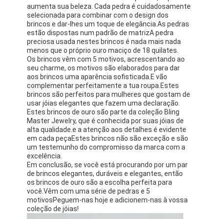
aumenta sua beleza. Cada pedra é cuidadosamente
selecionada para combinar com o design dos
brincos e dar-lhes um toque de elegância.As pedras
estão dispostas num padrão de matrizA pedra
preciosa usada nestes brincos é nada mais nada
menos que o próprio ouro maciço de 18 quilates.
Os brincos vêm com 5 motivos, acrescentando ao
seu charme, os motivos são elaborados para dar
aos brincos uma aparência sofisticada.E vão
complementar perfeitamente a tua roupa.Estes
brincos são perfeitos para mulheres que gostam de
usar jóias elegantes que fazem uma declaração.
Estes brincos de ouro são parte da coleção Bling
Master Jewelry, que é conhecida por suas jóias de
alta qualidade.e a atenção aos detalhes é evidente
em cada peçaEstes brincos não são exceção e são
um testemunho do compromisso da marca com a
excelência.
Em conclusão, se você está procurando por um par
de brincos elegantes, duráveis e elegantes, então
os brincos de ouro são a escolha perfeita para
você.Vêm com uma série de pedras e 5
motivosPeguem-nas hoje e adicionem-nas à vossa
coleção de jóias!