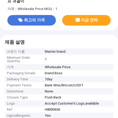
프 귀걸이
가격：Wholesale Price
MOQ：1
최고의 가격
지금 연락
제품 설명
브랜드 이름
Master brand
Minimum Order
1
Quantity
가격
Wholesale Price
Packaging Details
brand Boxs
Delivery Time
7day
Payment Terms
Bank Wire/Bitcoin/USDT
Gemstone
None
Closure Type
Push Back
Logo
Accept Customer's Logo,available
Ref
H8000656
Hypoallergenic
Yes