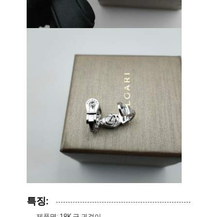
우리 에 관한 것
공장 투어
품질 관리
뉴스
사건
블로그
인용 을 요청 하십시오
18k 금 가구
특징:
18K 금 목걸이
제품명: 18K 금 귀걸이