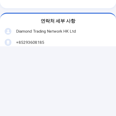
연락처 세부 사항
Diamond Trading Network HK Ltd
+85293608185
센즈헨, 중국
지금 연락
가장 저렴 한 가격 으로
흰색 18Kt 금 귀걸이 5가지 모
티브 옵션이 있는 18Kt 금 호