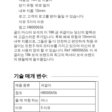
18K 금 귀걸이
닫기 유형: 뒤로 밀어
내부 지름: 10mm
18k 금 반지
로고: 고객의 로고를 받아 들일 수 있습니다.
이유: 5가지 이유
18K 금 팔찌
참고: H8000656
골드 마스터 보석의 이 18K 금 귀걸이는 당신의 컬렉션
18K 금 보석
에 고급스러운 추가입니다. 후퇴 폐쇄 유형과 10mm의
내부 지름으로, 그들은 둘 다 안전하고 편안하게 착용.귀
걸이는 또한 5 개의 모티브를 가지고 있으며 자신의 로
반 클리프 아르펠스
고로 사용자 정의 할 수 있습니다. Ref: H8000656. 이 귀
걸리는 18k 보석 브랜드와 최고의 럭셔리 보석 브랜드
맞춘 카티어
의 팬들에게 필수품입니다.
기술 매개 변수:
제품 종류
귀걸이
참조
H8000656
물 에 저항 하는
아니
이유
5 이유