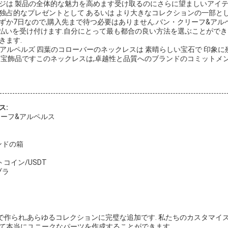
ジは 製品の全体的な魅力を高めます受け取るのにさらに望ましいアイ
 独占的なプレゼントとして あるいは より大きなコレクションの一部と
ずか7日なので,購入先まで待つ必要はありません.バン・クリーフ&アル
で支払いを受け付けます.自分にとって最も都合の良い方法を選ぶことができ
きます.
&アルペルズ 四葉のコローバーのネックレスは 素晴らしい宝石で 印象
な宝飾品ですこのネックレスは,卓越性と品質へのブランドのコミットメン
ス:
リーフ&アルペルス
ンドの箱
コイン/USDT
ブラ
で作られ,あらゆるコレクションに完璧な追加です. 私たちのカスタマイ
て本当にユニークなパーツを作成することができます.