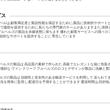
ビス
ペルは,顧客満足度と製品性能を保証するために,製品に技術的サポート
題で援助を提供するために,私たちの専門家のチームがありますまた,清掃
 アルペルズの製品を未破状態に保ちます.優れた顧客サービスへの我々の
続的なサポートを提供することに 専念しています
ペルズの製品は 高品質の素材で作られた 高級でエレガントな箱に包装さ
象徴的な ヴァン クリーフ アルペルズのロゴとデザインが製品に洗練と
ルズの製品は 信頼性と安全性のある輸送サービスを利用して 送られて
状況を簡単に監視し,配達日を予測することができます.運送時間は,目的
何ですか?