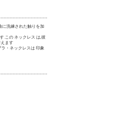
曲に洗練された触りを加
 ます.この ネックレス は,彼
与えます
ラ・ネックレスは 印象