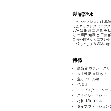
製品説明:
このネックレスには 幸
えたネックレスはロブス
VCA は 細部 に 注意 を
ら の 専門 知識 と 工
自分や特別な人にプレゼ
に残るでしょうVCAの
特徴:
製品名: ヴァン・ク
入手可能: 在庫あり
宝石: パール母
色:黄金
ローブスター・クラ
スタイル:クラシック
材料: 18k ゴールド
タイプ:ファッション