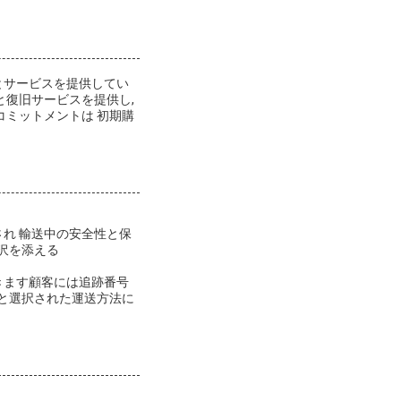
とサービスを提供してい
と復旧サービスを提供し,
コミットメントは 初期購
れ 輸送中の安全性と保
贅沢を添える
きます顧客には追跡番号
地と選択された運送方法に