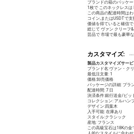
ブランドの箱のパッケー
1枚で このネックレスは
この商品の配達時間はわ
コイン,またはUSDT
価値を得ていると確信で
総じて ヴァン クリーフ
芸品で 市場で最も豪華
カスタマイズ:
製品カスタマイズサービ
ブランド名:ヴァン・ク
最低注文量: 1
価格:卸売価格
パッケージの詳細: ブラ
配達時間: 7 日
決済条件:銀行送金/ビット
コレクション: アルハン
デザイン:四葉木
入手可能: 在庫あり
スタイル:クラシック
産地: フランス
この高級宝石は18Kの金
人的なスタイルに合わせ