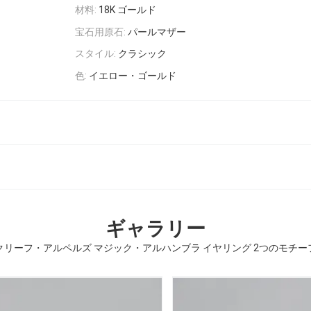
材料:
18K ゴールド
宝石用原石:
パールマザー
スタイル:
クラシック
色:
イエロー・ゴールド
ギャラリー
リーフ・アルペルズ マジック・アルハンブラ イヤリング 2つのモチーフ