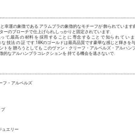
運と幸運の象徴である アラムブラの象徴的なモチーフが 飾られています
ターのブローチで仕上げられ,しっかりと固定されています.
 払っ て,最高 の 材料 を 採用 する こと に 専念 する こと で 知ら れ て い
芸 的 な 技法 の 証 です.18Kのゴールドは最高品質です豪華な感じと輝きを
ントを 贈ろうとしても このヴァン・クリーフ・アルペルズ・アルハンブ
象徴的なアルハンブラコレクションを 持てる機会を逃さないで.
リーフ・アルペルズ
ップ
ジュエリー