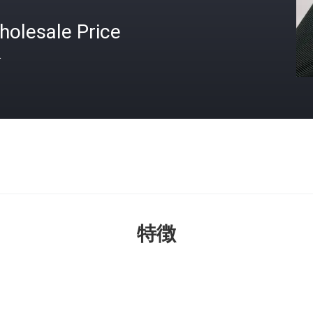
holesale Price
格
特徴