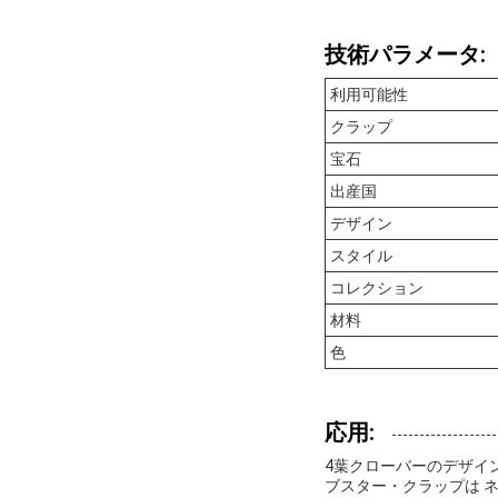
技術パラメータ:
利用可能性
クラップ
宝石
出産国
デザイン
スタイル
コレクション
材料
色
応用:
4葉クローバーのデザイ
ブスター・クラップは 