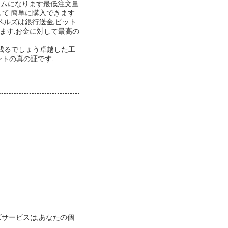
テムになります最低注文量
して 簡単に購入できます
ペルズは銀行送金,ビット
ます.お金に対して最高の
に残るでしょう卓越した工
トの真の証です.
ズサービスは,あなたの個