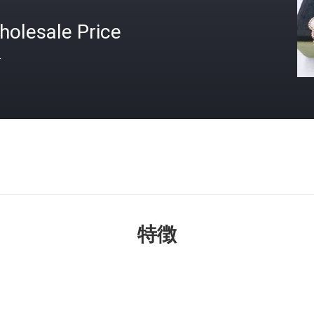
holesale Price
格
特徴