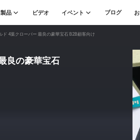
ブログ
製品
ビデオ
イベント
お
ールド 4葉クローバー 最良の豪華宝石 B2B顧客向け
ー 最良の豪華宝石