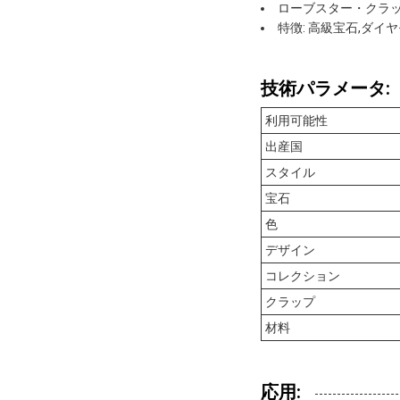
ローブスター・クラ
特徴: 高級宝石,ダイ
技術パラメータ:
利用可能性
出産国
スタイル
宝石
色
デザイン
コレクション
クラップ
材料
応用: