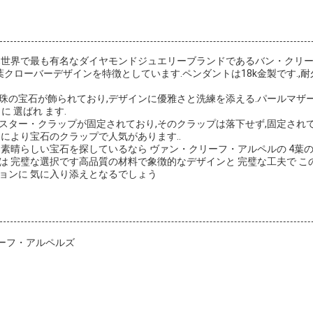
,世界で最も有名なダイヤモンドジュエリーブランドであるバン・クリ
クローバーデザインを特徴としています.ペンダントは18k金製です.,
の宝石が飾られており,デザインに優雅さと洗練を添える.パールマザー は 
 に 選ばれ ます.
スター・クラップが固定されており,そのクラップは落下せず,固定されて
により宝石のクラップで人気があります..
 素晴らしい宝石を探しているなら ヴァン・クリーフ・アルペルの 4葉
は 完璧な選択です高品質の材料で象徴的なデザインと 完璧な工夫で こ
ョンに 気に入り添えとなるでしょう
リーフ・アルペルズ