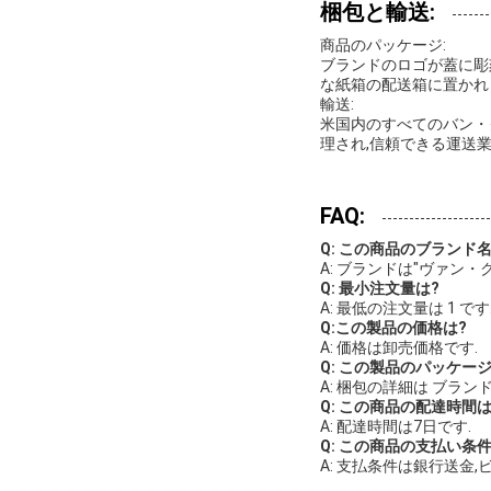
梱包と輸送:
商品のパッケージ:
ブランドのロゴが蓋に彫
な紙箱の配送箱に置かれま
輸送:
米国内のすべてのバン・
理され,信頼できる運送業者
FAQ:
Q: この商品のブランド
A: ブランドは"ヴァン
Q: 最小注文量は?
A: 最低の注文量は 1 です
Q:この製品の価格は?
A: 価格は卸売価格です.
Q: この製品のパッケー
A: 梱包の詳細は ブラン
Q: この商品の配達時間は
A: 配達時間は7日です.
Q: この商品の支払い条件
A: 支払条件は銀行送金,