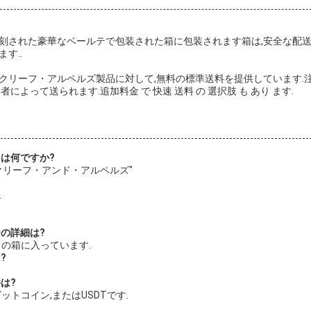
刻された豪華なベールテで包装された箱に包装されます箱は,安全な配送
す..
クリーフ・アルペルズ製品に対して,無料の標準送料を提供しています.注
によって送られます.追加料金 で 快速 送料 の 選択肢 も あり ます.
名は何ですか?
・クリーフ・アンド・アルペルズ"
.
ジの詳細は?
ドの箱に入っています.
?
は?
ビットコイン,またはUSDTです.