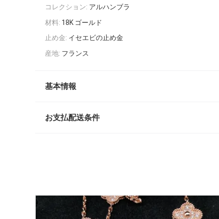
コレクション:
アルハンブラ
材料:
18K ゴールド
止め金:
イセエビの止め金
産地:
フランス
基本情報
お支払配送条件