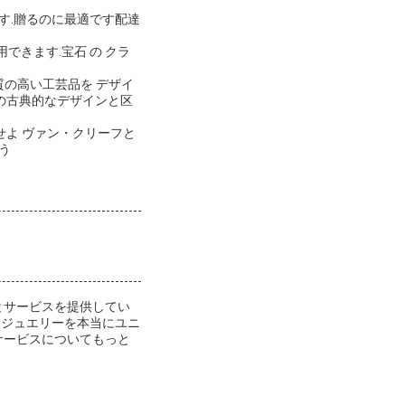
す.贈るのに最適です配達
きます.宝石 の クラ
質の高い工芸品を デザイ
付く他の古典的なデザインと区
せよ ヴァン・クリーフと
う
とサービスを提供してい
すジュエリーを本当にユニ
サービスについてもっと