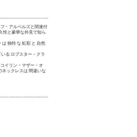
ーフ・アルペルズと関連付
耐久性と豪華な外見で知ら
独特 な 虹彩 と 自然
いる.ロブスター・クラ
のコイリン・マザー・オ
のネックレスは 間違いな