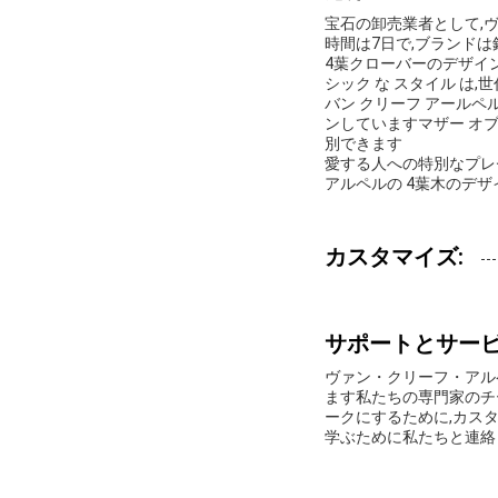
宝石の卸売業者として,
時間は7日で,ブランドは
4葉クローバーのデザイ
シック な スタイル は,世代
バン クリーフ アールペ
ンしていますマザー オブ 
別できます
愛する人への特別なプレ
アルペルの 4葉木のデ
カスタマイズ:
サポートとサー
ヴァン・クリーフ・アル
ます私たちの専門家のチ
ークにするために,カス
学ぶために私たちと連絡