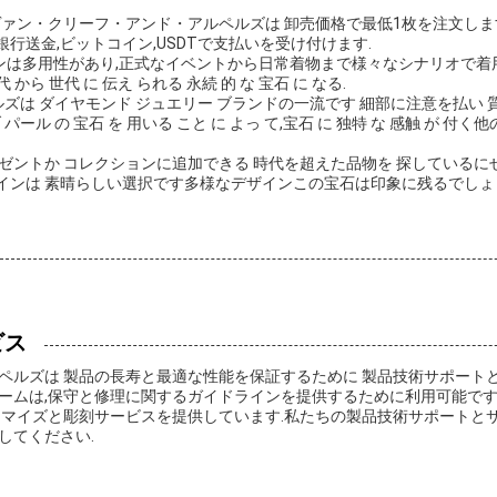
ヴァン・クリーフ・アンド・アルペルズは 卸売価格で最低1枚を注文しま
銀行送金,ビットコイン,USDTで支払いを受け付けます.
ンは多用性があり,正式なイベントから日常着物まで様々なシナリオで着用で
 から 世代 に 伝え られる 永続 的 な 宝石 に なる.
ルズは ダイヤモンド ジュエリー ブランドの一流です 細部に注意を払い 
パール の 宝石 を 用いる こと に よっ て,宝石 に 独特 な 感触 が 
ゼントか コレクションに追加できる 時代を超えた品物を 探しているに
ザインは 素晴らしい選択です多様なデザインこの宝石は印象に残るでしょ
ビス
ペルズは 製品の長寿と最適な性能を保証するために 製品技術サポート
ームは,保守と修理に関するガイドラインを提供するために利用可能で
タマイズと彫刻サービスを提供しています.私たちの製品技術サポートと
してください.