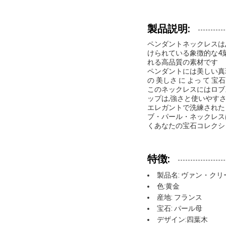
製品説明:
ペンダントネックレスは
けられている象徴的な4葉
れる高品質の素材です
ペンダントには美しい真珠
の 美しさ に よっ て 宝石
このネックレスにはロブ
ップは,強さと使いやすさ
エレガントで洗練された
ブ・パール・ネックレス
くあなたの宝石コレクシ
特徴:
製品名: ヴァン・ク
色:黄金
産地: フランス
宝石: パール母
デザイン:四葉木