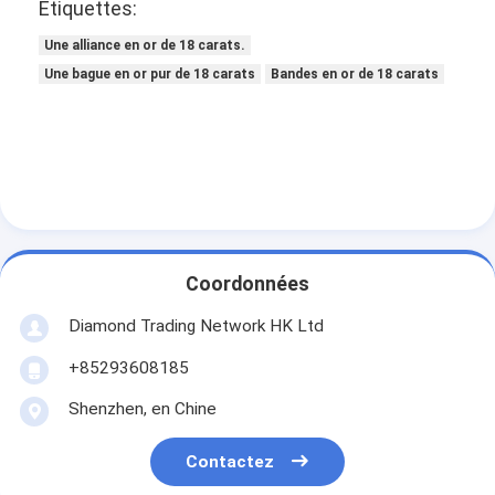
Étiquettes:
Une alliance en or de 18 carats.
Une bague en or pur de 18 carats
Bandes en or de 18 carats
Coordonnées
Diamond Trading Network HK Ltd
+85293608185
À la maison
Shenzhen, en Chine
Produits
Contactez
Vidéos