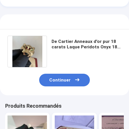
À propos de nous
visite de l'usine
Contrôle de la qualité
De Cartier Anneaux d'or pur 18
Nouvelles
carats Laque Peridots Onyx 18
carats Bande d'or pour femmes
Les affaires
Le blog
Continuer
Demandez un devis
Produits Recommandés
Accessoires en or de 18 carats
Des colliers en or 18K