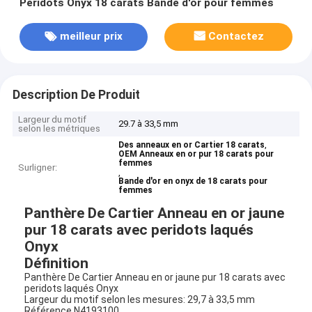
Peridots Onyx 18 carats Bande d'or pour femmes
meilleur prix
Contactez
Description De Produit
Largeur du motif
29.7 à 33,5 mm
selon les métriques
,
Des anneaux en or Cartier 18 carats
OEM Anneaux en or pur 18 carats pour
femmes
Surligner:
,
Bande d'or en onyx de 18 carats pour
femmes
Panthère De Cartier Anneau en or jaune
pur 18 carats avec peridots laqués
Onyx
Définition
Panthère De Cartier Anneau en or jaune pur 18 carats avec
peridots laqués Onyx
Largeur du motif selon les mesures: 29,7 à 33,5 mm
Référence N4193100