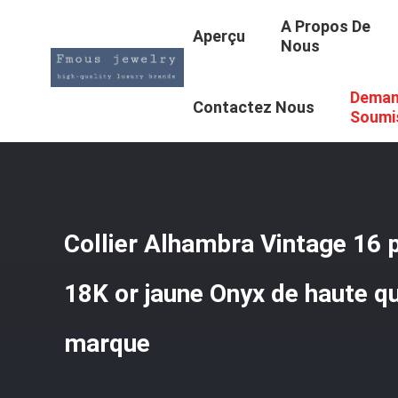
A Propos De
Aperçu
Nous
Deman
Aperçu
/
Produits
/
Des Colliers En Or 18K
/
Collier Alha
Contactez Nous
Soumi
Collier Alhambra Vintage 16 
18K or jaune Onyx de haute qu
marque