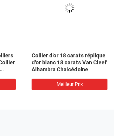
liers
Collier d'or 18 carats réplique
Répli
Collier
d'or blanc 18 carats Van Cleef
cara
Alhambra Chalcédoine
diam
Amule
Meilleur Prix