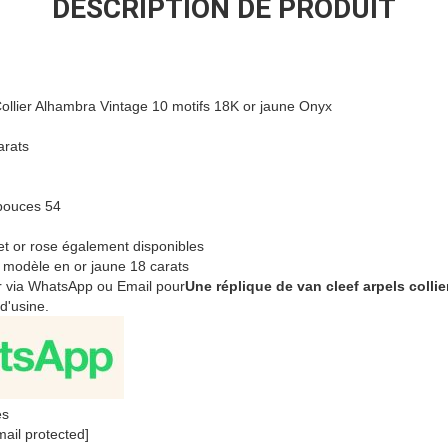
DESCRIPTION DE PRODUIT
ollier Alhambra Vintage 10 motifs 18K or jaune Onyx
arats
 pouces 54
 et or rose également disponibles
 modèle en or jaune 18 carats
er via WhatsApp ou Email pour
Une réplique de van cleef arpels colli
 d'usine.
és
mail protected]