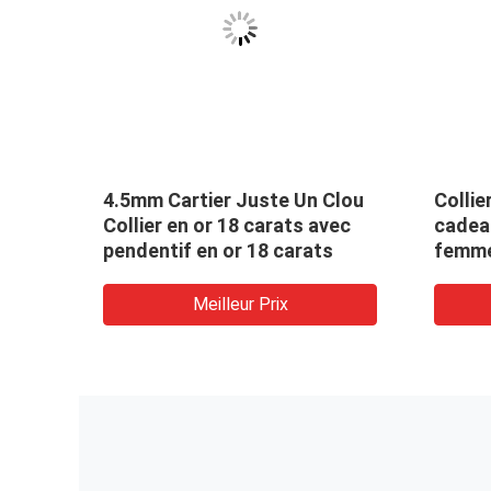
n or
4.5mm Cartier Juste Un Clou
Collie
ne
Collier en or 18 carats avec
cadeau
pendentif en or 18 carats
femme,
dragon
Meilleur Prix