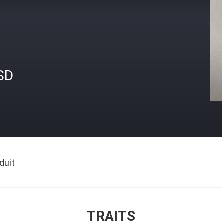
SD
duit
TRAITS