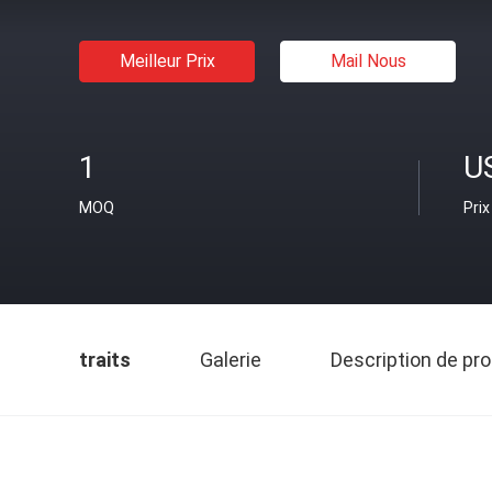
Meilleur Prix
Mail Nous
1
U
MOQ
Prix
traits
Galerie
Description de pro