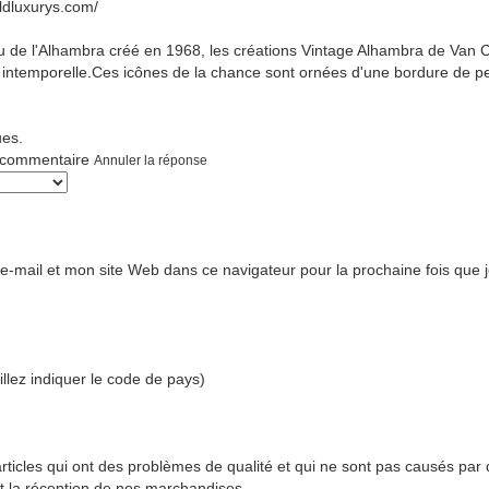
ldluxurys.com/
ou de l'Alhambra créé en 1968, les créations Vintage Alhambra de Van C
 intemporelle.Ces icônes de la chance sont ornées d'une bordure de per
ues.
n commentaire
Annuler la réponse
-mail et mon site Web dans ce navigateur pour la prochaine fois que
lez indiquer le code de pays)
rticles qui ont des problèmes de qualité et qui ne sont pas causés pa
nt la réception de nos marchandises.