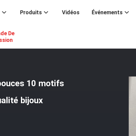
Produits
Vidéos
Événements
de De
mbra Vintage 16 Pouces 10 Motifs 18K Or Jaune Onyx De Haute Qualité
ssion
pouces 10 motifs
alité bijoux