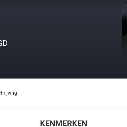
SD
s
rijving
KENMERKEN