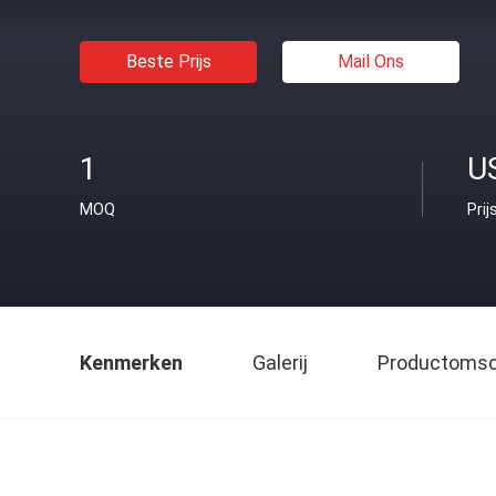
Beste Prijs
Mail Ons
1
U
MOQ
Prij
Kenmerken
Galerij
Productomsch