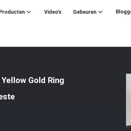
Blogg
Producten
Video's
Gebeuren
artier Pure 18K Yellow Gold Ring Met Lacquer Peridots Onyx Beste Ju
 Yellow Gold Ring
este