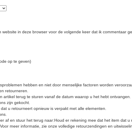
 website in deze browser voor de volgende keer dat ik commentaar ge
code op te geven)
teitsproblemen hebben en niet door menselijke factoren worden veroorz
en retourneren.
 artikel terug te sturen vanaf de datum waarop u het hebt ontvangen.
 ons zijn gekocht.
 dat u retourneert opnieuw is verpakt met alle elementen.
ons.
lier af en stuur het terug naar:Houd er rekening mee dat het item dat u
Voor meer informatie, zie onze volledige retourzendingen en uitwisseli