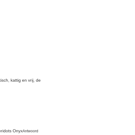
ch, kattig en vrij, de
ridots Onyx
Antwoord