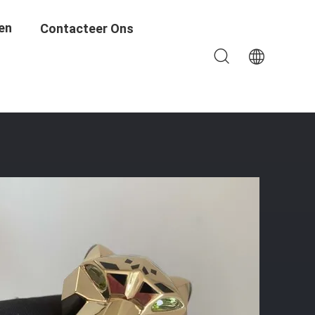
en
Contacteer Ons
weliersmerk In USA