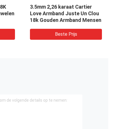
18K
3.5mm 2,26 karaat Cartier
Zwar
uwelen
Love Armband Juste Un Clou
juwe
18k Gouden Armband Mensen
oorb
Beste Prijs