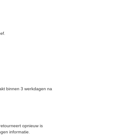
ef.
aakt binnen 3 werkdagen na
 retourneert opnieuw is
ngen informatie.