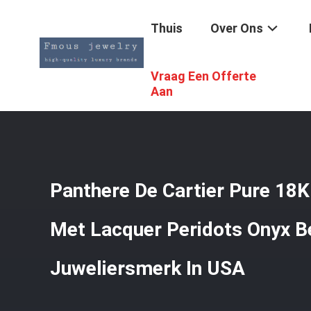
Thuis
Over Ons
Vraag Een Offerte
Thuis
/
Producten
/
18K Gouden Juwelen
/
Panthere De C
Aan
Panthere De Cartier Pure 18K
Met Lacquer Peridots Onyx B
Juweliersmerk In USA