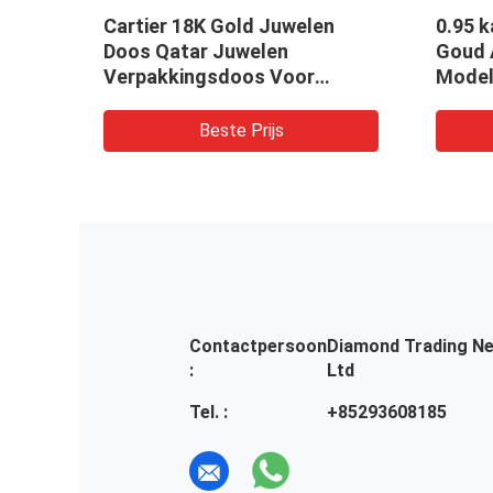
uden
Cartier 18K Gold Juwelen
0.95 
Doos Qatar Juwelen
Goud 
k
Verpakkingsdoos Voor
Model 
llen
Armband
Armba
Beste Prijs
Contactpersoon
Diamond Trading N
:
Ltd
Tel. :
+85293608185