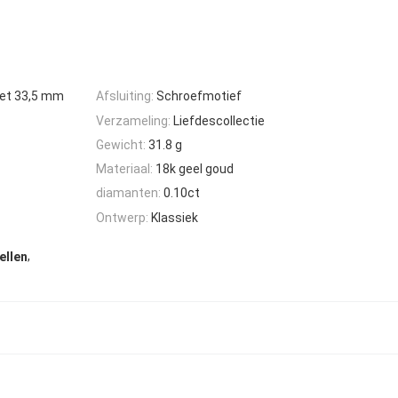
met 33,5 mm
Afsluiting:
Schroefmotief
Verzameling:
Liefdescollectie
Gewicht:
31.8 g
Materiaal:
18k geel goud
diamanten:
0.10ct
Ontwerp:
Klassiek
,
ellen