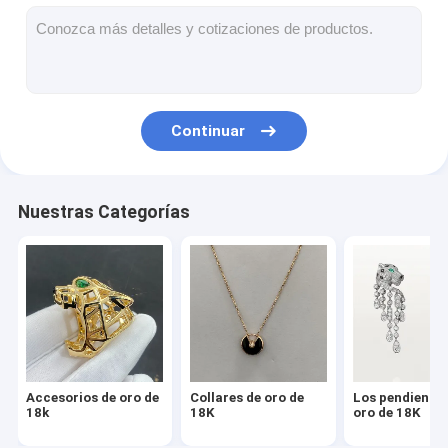
Los pendientes de oro de 18K
Anillos de oro de 18 caratos
Pulseras de oro de 18K
Continuar
joyería del oro 18K
El nombre de la empresa es Van Cleef Arpels
Nuestras Categorías
Aduana más cartier
Accesorios de oro de
Collares de oro de
Los pendientes
18k
18K
oro de 18K