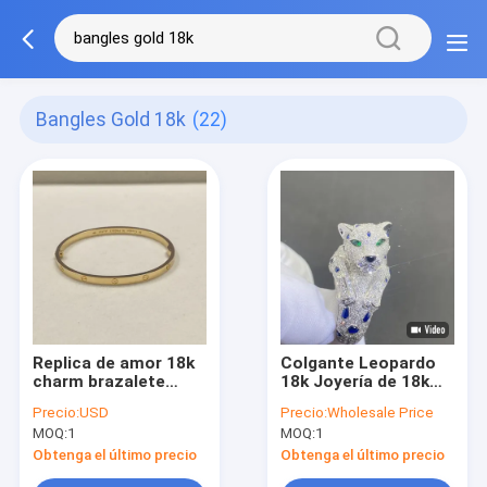
Bangles Gold 18k
(22)
Replica de amor 18k
Colgante Leopardo
charm brazalete
18k Joyería de 18k
brazaletes de oro
Oro Piedra preciosa
Precio:
USD
Precio:
Wholesale Price
pequeñas joyas de
de corte brillante
MOQ:
1
MOQ:
1
oro 18k
Anillos de pareja Oro
18k
Obtenga el último precio
Obtenga el último precio