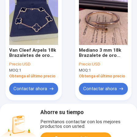
Van Cleef Arpels 18k
Mediano 3 mm 18k
Brazaletes de oro
Brazalete de oro
Oro amarillo 18k
rosa Brazalete
Precio:
USD
Precio:
USD
Brazalete de cuerda
Cartier Juste Un Clou
MOQ:
1
MOQ:
1
5 motivos Joyería de
Brazalete
Qatar
Obtenga el último precio
Obtenga el último precio
Contactar ahora
Contactar ahora
Ahorre su tiempo
Permítanos contactar con los mejores
productos con usted.