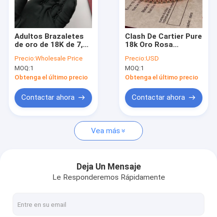
Sobre nosotros
recorrido por la fábrica
Adultos Brazaletes
Clash De Cartier Pure
de oro de 18K de 7,48
18k Oro Rosa
Control de calidad
pulgadas VVS
Brazalete Mediano
Precio:
Wholesale Price
Precio:
USD
Diamante de 18
18k Oro Marcas de
MOQ:
1
MOQ:
1
quilates Brazaletes
joyas
Noticias
de oro de 2,3 quilates
Obtenga el último precio
Obtenga el último precio
Diamante Halo
Casos de trabajo
Contactar ahora
Contactar ahora
El blog
Vea más
Solicitar una cita
Deja Un Mensaje
Le Responderemos Rápidamente
Accesorios de oro de 18k
Collares de oro de 18K