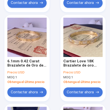
Contactar ahora
Contactar ahora
6.1mm 0.42 Carat
Cartier Love 18K
Brazalete de Oro de
Brazalete de oro
18k de marca
amarillo con joyería
Precio:
USD
Precio:
USD
francesa 18k
de alta calidad de la
MOQ:
1
MOQ:
1
Brazalete de oro
marca de diamantes
rosa con 4
Obtenga el último precio
Obtenga el último precio
diamantes
Contactar ahora
Contactar ahora