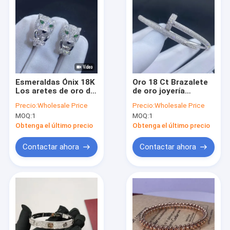
Esmeraldas Ónix 18K
Oro 18 Ct Brazalete
Los aretes de oro del
de oro joyería
aro de oro 18K
artesanía
Precio:
Wholesale Price
Precio:
Wholesale Price
Personalizado 18K
personalizada 18k
MOQ:
1
MOQ:
1
los aretes de oro
brazalete de oro
blanco Stud
sólido
Obtenga el último precio
Obtenga el último precio
Contactar ahora
Contactar ahora
En casa
Productos
Los vídeos