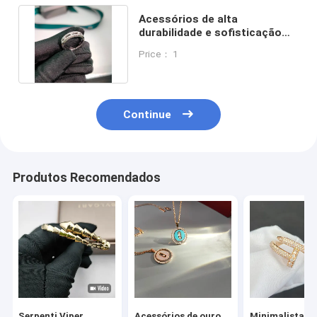
Acessórios de alta
durabilidade e sofisticação
para joias de ouro de 18
Price： 1
quilates
Continue
Produtos Recomendados
Serpenti Viper
Acessórios de ouro
Minimalista