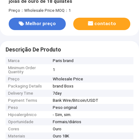
joias de ouro de 18 quilates
Preço：Wholesale Price
MOQ：1
Melhor preço
contacto
Descrição De Produto
Marca
Paris brand
Minimum Order
1
Quantity
Preço
Wholesale Price
Packaging Details
brand Boxs
Delivery Time
7day
Payment Terms
Bank Wire/Bitcoin/USDT
Peso
Peso original
Hipoalergênico
- Sim, sim.
Oportunidade
Formais/diários
Cores
Ouro
Materiais
Ouro 18K