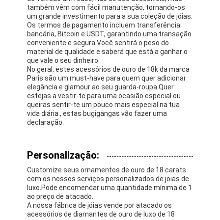
Brincos de ouro de 18K
também vêm com fácil manutenção, tornando-os
um grande investimento para a sua coleção de jóias.
Os termos de pagamento incluem transferência
Anéis de ouro de 18 quilates
bancária, Bitcoin e USDT, garantindo uma transação
conveniente e segura.Você sentirá o peso do
Pulseiras de ouro 18K
material de qualidade e saberá que está a ganhar o
que vale o seu dinheiro.
No geral, estes acessórios de ouro de 18k da marca
joia do ouro 18K
Paris são um must-have para quem quer adicionar
elegância e glamour ao seu guarda-roupa.Quer
Van Cleef Arpels
estejas a vestir-te para uma ocasião especial ou
queiras sentir-te um pouco mais especial na tua
vida diária., estas bugigangas vão fazer uma
Costume mais cartier
declaração.
Personalização:
Customize seus ornamentos de ouro de 18 carats
com os nossos serviços personalizados de joias de
luxo.Pode encomendar uma quantidade mínima de 1
ao preço de atacado.
A nossa fábrica de jóias vende por atacado os
acessórios de diamantes de ouro de luxo de 18