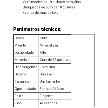
Ouro maciço de 18 quilates para jóias
Brinquedos de ouro de 18 quilates
Fabrica de jóias de luxo
Parâmetros técnicos:
Cores
Ouro
Projeto
Minimalista
Durabilidade
Alto
Materiais
Ouro de 18 quilates
Hipoalergênico
- Sim, sim.
Gênero
Unisexo
Para casa
Tamanho
Um tamanho
Oportunidade
Formais/diários
Produtos
Estilo
Elegante.
Vídeos
Tipo
Acessórios