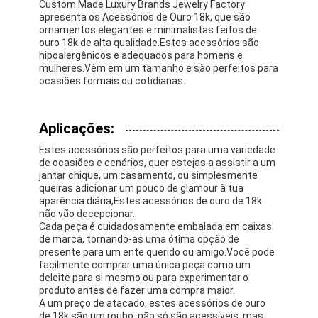
Custom Made Luxury Brands Jewelry Factory
Sobre nós
apresenta os Acessórios de Ouro 18k, que são
ornamentos elegantes e minimalistas feitos de
ouro 18k de alta qualidade.Estes acessórios são
Visita à fábrica
hipoalergênicos e adequados para homens e
mulheres.Vêm em um tamanho e são perfeitos para
Controle de qualidade
ocasiões formais ou cotidianas.
Notícias
Aplicações:
Casos
Estes acessórios são perfeitos para uma variedade
de ocasiões e cenários, quer estejas a assistir a um
Blogue
jantar chique, um casamento, ou simplesmente
queiras adicionar um pouco de glamour à tua
aparência diária,Estes acessórios de ouro de 18k
Solicite um orçamento
não vão decepcionar..
Cada peça é cuidadosamente embalada em caixas
de marca, tornando-as uma ótima opção de
presente para um ente querido ou amigo.Você pode
Acessórios de ouro 18k
facilmente comprar uma única peça como um
deleite para si mesmo ou para experimentar o
produto antes de fazer uma compra maior.
Colares de ouro de 18K
A um preço de atacado, estes acessórios de ouro
de 18k são um roubo, não só são acessíveis, mas