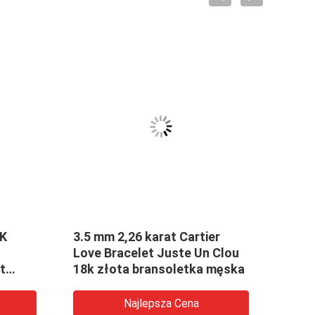
VID
8K
3.5 mm 2,26 karat Cartier
Soli
Love Bracelet Juste Un Clou
Cart
t
18k złota bransoletka męska
kolc
Najlepsza Cena