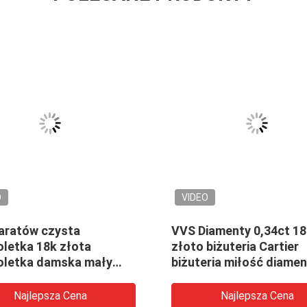
O
VIDEO
karatów czysta
VVS Diamenty 0,34ct 1
oletka 18k złota
złoto biżuteria Cartier
oletka damska mały
biżuteria miłość diamen
Cartier Love Bracelet
miłość bransoletka
bransoletka
Najlepsza Cena
Najlepsza Cena