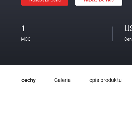
1
U
MOQ
Cen
cechy
Galeria
opis produktu