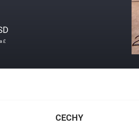
SD
a £
CECHY