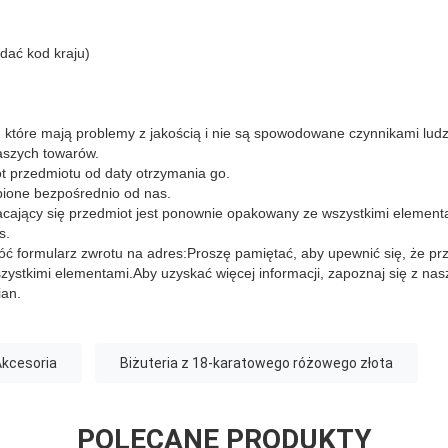
dać kod kraju)
 które mają problemy z jakością i nie są spowodowane czynnikami ludz
aszych towarów.
t przedmiotu od daty otrzymania go.
upione bezpośrednio od nas.
acający się przedmiot jest ponownie opakowany ze wszystkimi element
s.
óć formularz zwrotu na adres:Proszę pamiętać, aby upewnić się, że prz
ystkimi elementami.
Aby uzyskać więcej informacji, zapoznaj się z na
ian.
Akcesoria
Biżuteria z 18-karatowego różowego złota
POLECANE PRODUKTY