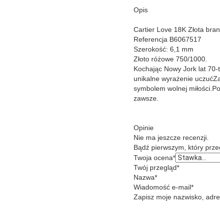
Opis
Cartier Love 18K Złota bran
Referencja B6067517
Szerokość: 6,1 mm
Złoto różowe 750/1000.
Kochając Nowy Jork lat 70-
unikalne wyrażenie uczućZa
symbolem wolnej miłości.Po
zawsze.
Opinie
Nie ma jeszcze recenzji.
Bądź pierwszym, który przec
Twoja ocena
*
Twój przegląd
*
Nazwa
*
Wiadomość e-mail
*
Zapisz moje nazwisko, adres