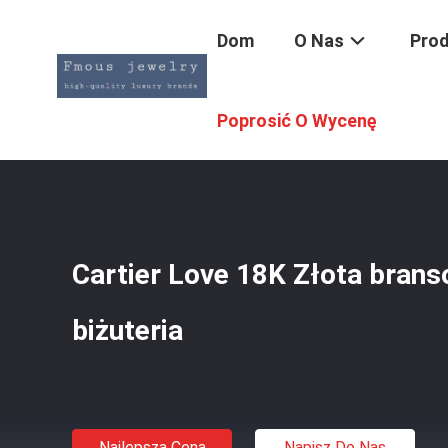
Dom
O Nas
Pro
Dom
/
Produkty
/
18K Złota Biżuteria
/
Cartier Love 18K 
Poprosić O Wycenę
Cartier Love 18K Złota brans
biżuteria
Najlepsza Cena
Napisz Do Nas