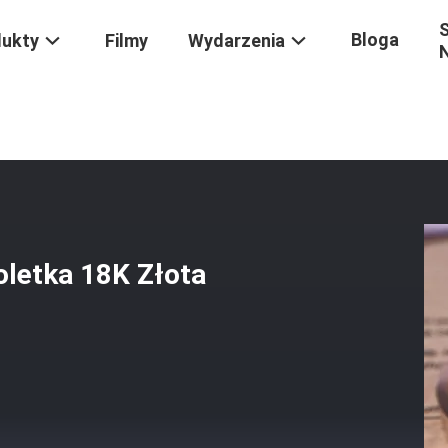
S
Bloga
dukty
Filmy
Wydarzenia
Złota Bransoletka 18K Złota Biżuteria
oletka 18K Złota