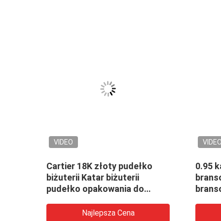
VIDEO
VIDE
oty
Cartier 18K złoty pudełko
0.95 
zyki
biżuterii Katar biżuterii
brans
oto
pudełko opakowania do
brans
bransoletki
model 
Najlepsza Cena