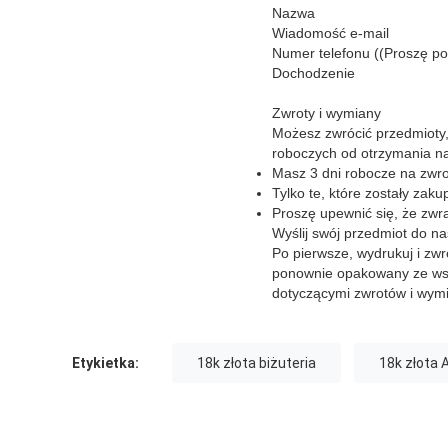
Nazwa
Wiadomość e-mail
Numer telefonu ((Proszę po
Dochodzenie
Zwroty i wymiany
Możesz zwrócić przedmioty,
roboczych od otrzymania n
Masz 3 dni robocze na zwro
Tylko te, które zostały zak
Proszę upewnić się, że zwr
Wyślij swój przedmiot do na
Po pierwsze, wydrukuj i zwr
ponownie opakowany ze wsz
dotyczącymi zwrotów i wym
Etykietka:
18k złota biżuteria
18k złota 