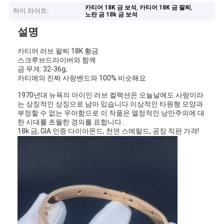
,
,
카티어 18K 금 보석
카티어 18K 금 팔찌
하이 라이트:
노란 금 18k 금 보석
설명
카티어 러브 팔찌 18K 황금
스크루브드라이버와 함께
금 무게: 32-36g;
카티에의 진짜 사랑밴드와 100% 비슷해요
1970년대 뉴욕의 아이인 러브 컬렉션은 오늘날에도 사랑이라
는 상징적인 상징으로 남아 있습니다.이상적인 타원형 모양과
부정할 수 없는 우아함으로 이 작품은 열정적인 낭만주의에 대
한 시대를 초월한 경의를 표합니다..
18k 금, GIA 인증 다이아몬드, 천연 스메랄드, 공장 직판 가격!