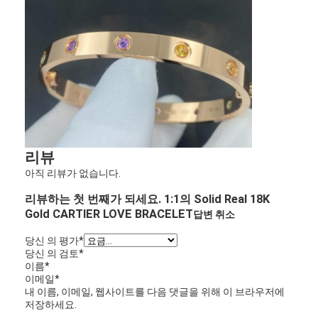
우리 에 관한 것
공장 투어
품질 관리
뉴스
사건
리뷰
블로그
아직 리뷰가 없습니다.
리뷰하는 첫 번째가 되세요. 1:1의 Solid Real 18K
인용 을 요청 하십시오
Gold CARTIER LOVE BRACELET
답변 취소
당신 의 평가
*
당신 의 검토
*
18k 금 가구
이름
*
이메일
*
내 이름, 이메일, 웹사이트를 다음 댓글을 위해 이 브라우저에
18K 금 목걸이
저장하세요.