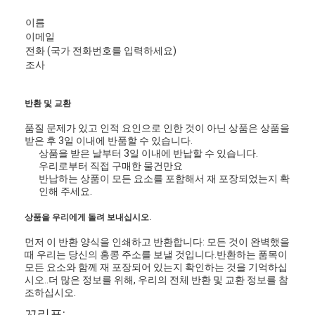
18K 금 귀걸이
이름
이메일
18k 금 반지
전화 (국가 전화번호를 입력하세요)
조사
18K 금 팔찌
18K 금 보석
반환 및 교환
품질 문제가 있고 인적 요인으로 인한 것이 아닌 상품은 상품을
반 클리프 아르펠스
받은 후 3일 이내에 반품할 수 있습니다.
상품을 받은 날부터 3일 이내에 반납할 수 있습니다.
맞춘 카티어
우리로부터 직접 구매한 물건만요
반납하는 상품이 모든 요소를 포함해서 재 포장되었는지 확
인해 주세요.
상품을 우리에게 돌려 보내십시오.
먼저 이 반환 양식을 인쇄하고 반환합니다: 모든 것이 완벽했을
때 우리는 당신의 홍콩 주소를 보낼 것입니다.반환하는 품목이
모든 요소와 함께 재 포장되어 있는지 확인하는 것을 기억하십
시오..
더 많은 정보를 위해, 우리의 전체 반환 및 교환 정보를 참
조하십시오.
꼬리표: