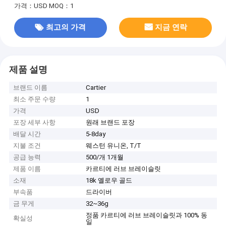
가격：USD
MOQ：1
최고의 가격
지금 연락
제품 설명
브랜드 이름
Cartier
최소 주문 수량
1
가격
USD
포장 세부 사항
원래 브랜드 포장
배달 시간
5-8day
지불 조건
웨스턴 유니온, T/T
공급 능력
500/개 1개월
제품 이름
카르티에 러브 브레이슬릿
소재
18k 옐로우 골드
부속품
드라이버
금 무게
32~36g
정품 카르티에 러브 브레이슬릿과 100% 동
확실성
일