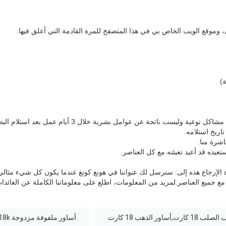
 وموقع الويب الخاص بي في هذا المتصفح للمرة القادمة التي أعلق فيها.
)
عية وليست ناتجة عن عوامل بشرية خلال 3 أيام عمل بعد استلام البضائع.
اشرة منا.
ستعيده قد أعيد تعبئته مع كل العناصر.
رة الإرجاع هذه إلى: سنرسل لك عنواننا في هونغ كونغ عندما يكون كل شيء مثالي
 مع جميع العناصر.
لمزيد من المعلومات، اطلع على معلوماتنا الكاملة عن العائدات
أساور ملفوفة مزدوجة 18k,نسخة جديدة من السوار,نسخة نسخة من السوار