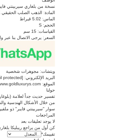
نسخة من بلغاري سيربينتي فايبر ثنائي ا
المادة: الذهب الصلب الحقيقي 18K
الماس: 5.02 قيراط
الحجم: S
القياسات: 15 سم
السعر: يرجى الاتصال بنا عبر و
ويتشات: مجوهرات شخصية
البريد الإلكتروني: [email protected]
الموقع: https://www.goldluxurys.com/
حولنا
تفسير حديث جداً لعلامة (بلوغا
من خلال الأشكال الهندسية وال
سوار "سيربينتي فايبر" ذو ملفين من 18 كارت من الذهب الأبي
المراجعات
لا يوجد تعليقات بعد
كن أول من يراجع ريبليكا بلغاري سيربينتي فا
تقييمك
*