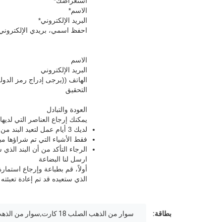
استعراضك
*
الاسم
*
البريد الإلكتروني
*
احفظ اسمي، بريدي الإلكتروني،
الاسم
البريد الإلكتروني
الهاتف ((يرجى إدراج رمز الدولة
التحقيق
العودة والتبادل
يمكنك إرجاع العناصر التي لديها مشاكل نو
لديك 3 أيام عمل لتعيد البند من تاريخ استلامه.
فقط الأشياء التي تم شراؤها مب
الرجاء التأكد من أن البند الذي 
ارسل لنا البضاعة
أولاً، قم بطباعة وإرجاع استما
الذي ستعيده قد تم إعادة تعبئته
بطاقة:
سوار من الذهب الصلب 18 كارت,سوار من الذهب الصلب 18 كارت,أساور الذهب 18 كارت