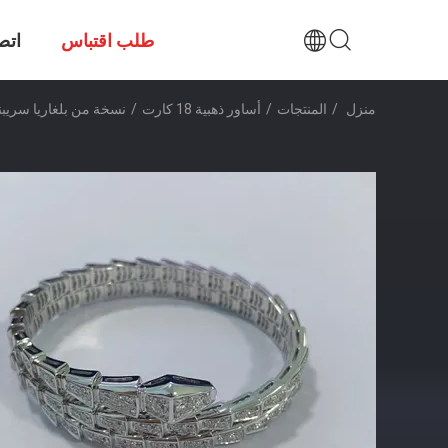
طلب اقتباس
اتص
منزل
/
المنتجات
/
أساور ذهبية 18 كارت
/
نسخة من بلغاريا سريبنتي فايبر ثنائي الطبقة لف 