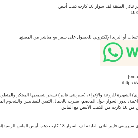
لطبقة لف سوار 18 كارت ذهب أبيض
اتساب أو البريد الإلكتروني للحصول على سعر بيع مباشر من المصنع.
ري) الشهيرة للروعة والإغراء، (سيربنتي فايبر) تسحر بتصميمها المبتكر والمتطو
ناعمة، يدور السوار حول المعصم، يضرب بالجمال الثمين للمقاييس والشحوم الم
ض مع الماس
يبر ثنائي الطبقة لف السوار 18 كارت ذهب أبيض الماس الرصيف
إلغ